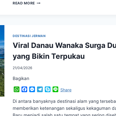
KOH
READ MORE
SAMUI
THAILAND
SURGA
TROPIS
DENGAN
PEMANDANGAN
DESTINASI JERMAN
YANG
Viral Danau Wanaka Surga D
BIKIN
TAKJUB
yang Bikin Terpukau
21/04/2026
Bagikan
WhatsApp
Facebook
Messenger
Telegram
Skype
Line
Share
Di antara banyaknya destinasi alam yang terseba
memberikan ketenangan sekaligus kekaguman da
Baru menjadi salah satu tempat yang sering dise