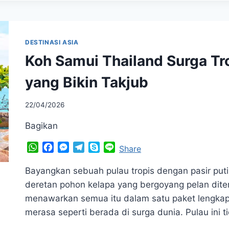
DANAU
MATHESON
YANG
BIKIN
DESTINASI ASIA
TAKJUB
Koh Samui Thailand Surga T
DI
SELANDIA
yang Bikin Takjub
BARU
22/04/2026
Bagikan
WhatsApp
Facebook
Messenger
Telegram
Skype
Line
Share
Bayangkan sebuah pulau tropis dengan pasir putih
deretan pohon kelapa yang bergoyang pelan dite
menawarkan semua itu dalam satu paket lengka
merasa seperti berada di surga dunia. Pulau ini 