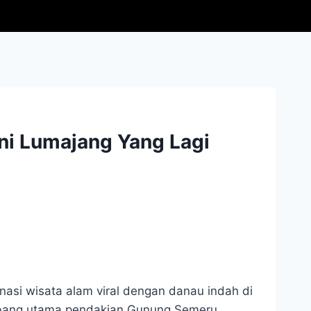
ani Lumajang Yang Lagi
nasi wisata alam viral dengan danau indah di
rbang utama pendakian Gunung Semeru