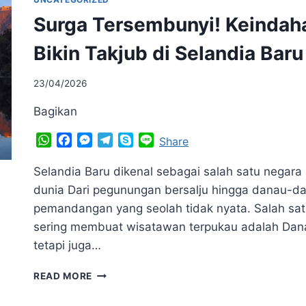
BALIK
Surga Tersembunyi! Keindah
KEINDAHAN
INI?
Bikin Takjub di Selandia Baru
23/04/2026
Bagikan
WhatsApp
Facebook
Messenger
Telegram
Skype
Line
Share
Selandia Baru dikenal sebagai salah satu negar
dunia Dari pegunungan bersalju hingga danau-d
pemandangan yang seolah tidak nyata. Salah satu
sering membuat wisatawan terpukau adalah Dana
tetapi juga…
SURGA
READ MORE
TERSEMBUNYI!
KEINDAHAN