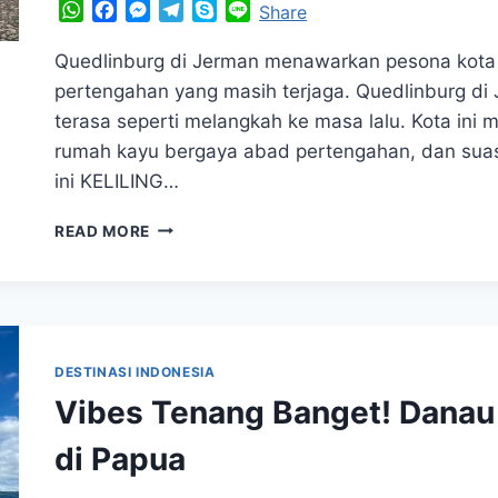
WhatsApp
Facebook
Messenger
Telegram
Skype
Line
Share
Quedlinburg di Jerman menawarkan pesona kota 
pertengahan yang masih terjaga. Quedlinburg di
terasa seperti melangkah ke masa lalu. Kota ini
rumah kayu bergaya abad pertengahan, dan suasa
ini KELILING…
CANTIKNYA
READ MORE
QUEDLINBURG,
KOTA
TUA
JERMAN
YANG
SERASA
DESTINASI INDONESIA
MASUK
Vibes Tenang Banget! Danau
DUNIA
FANTASI
di Papua