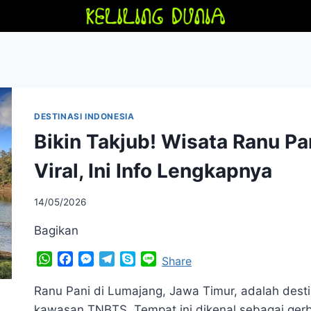
DESTINASI INDONESIA
Bikin Takjub! Wisata Ranu P
Viral, Ini Info Lengkapnya
14/05/2026
Bagikan
WhatsApp
Facebook
Messenger
Telegram
Skype
Line
Share
Ranu Pani di Lumajang, Jawa Timur, adalah desti
kawasan TNBTS. Tempat ini dikenal sebagai ge