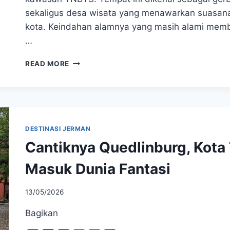
sekaligus desa wisata yang menawarkan suasana s
kota. Keindahan alamnya yang masih alami memb
…
BIKIN
READ MORE
TAKJUB!
WISATA
RANU
PANI
LUMAJANG
YANG
DESTINASI JERMAN
LAGI
Cantiknya Quedlinburg, Kota
VIRAL,
INI
Masuk Dunia Fantasi
INFO
LENGKAPNYA
13/05/2026
Bagikan