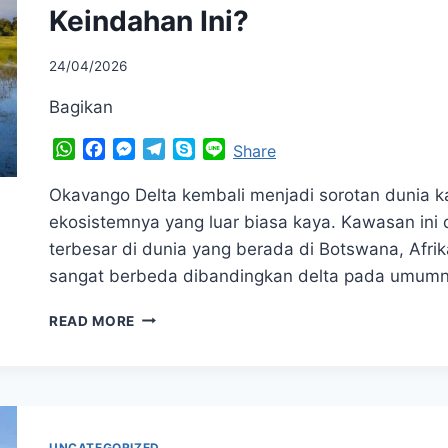
Keindahan Ini?
24/04/2026
Bagikan
WhatsApp
Facebook
Messenger
Telegram
Skype
Line
Share
Okavango Delta kembali menjadi sorotan dunia 
ekosistemnya yang luar biasa kaya. Kawasan ini 
terbesar di dunia yang berada di Botswana, Afrik
sangat berbeda dibandingkan delta pada umumny
OKAVANGO
READ MORE
DELTA
MENDADAK
VIRAL,
ADA
APA
DI
UNCATEGORIZED