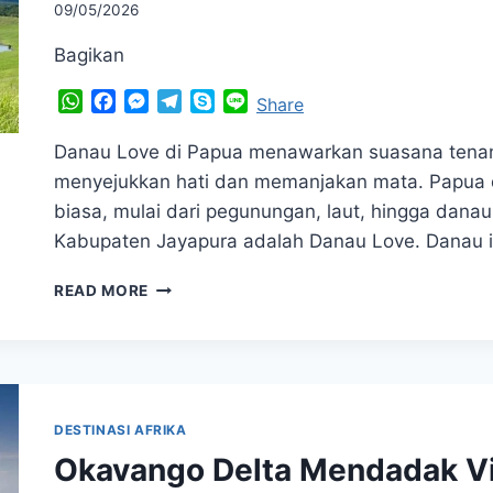
09/05/2026
Bagikan
WhatsApp
Facebook
Messenger
Telegram
Skype
Line
Share
Danau Love di Papua menawarkan suasana tena
menyejukkan hati dan memanjakan mata. Papua 
biasa, mulai dari pegunungan, laut, hingga danau 
Kabupaten Jayapura adalah Danau Love. Danau ini
VIBES
READ MORE
TENANG
BANGET!
DANAU
LOVE,
SURGA
TERSEMBUNYI
DESTINASI AFRIKA
DI
Okavango Delta Mendadak Vir
PAPUA