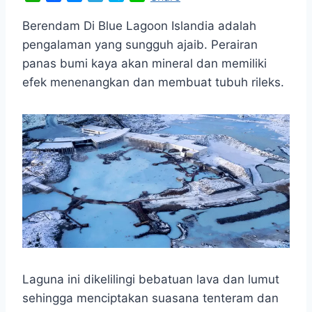
h
a
e
e
k
i
a
c
s
l
y
n
Berendam Di Blue Lagoon Islandia adalah
t
e
s
e
p
e
pengalaman yang sungguh ajaib. Perairan
s
b
e
g
e
panas bumi kaya akan mineral dan memiliki
A
o
n
r
efek menenangkan dan membuat tubuh rileks.
p
o
g
a
p
k
e
m
r
Laguna ini dikelilingi bebatuan lava dan lumut
sehingga menciptakan suasana tenteram dan