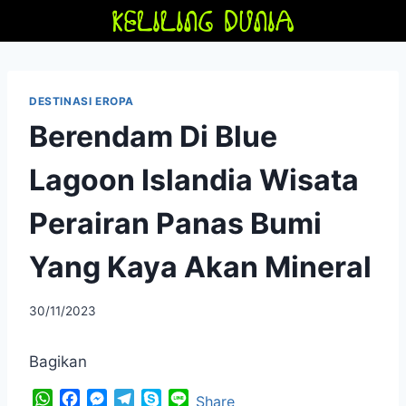
Skip
to
content
DESTINASI EROPA
Berendam Di Blue
Lagoon Islandia Wisata
Perairan Panas Bumi
Yang Kaya Akan Mineral
By
30/11/2023
adminfriendoflime
Bagikan
W
F
M
T
S
L
Share