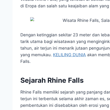
t
e
s
e
p
e
di Eropa dan salah satu keajaiban alam yang
s
b
e
g
e
A
o
n
r
p
o
g
a
p
k
e
m
r
Dengan ketinggian sekitar 23 meter dan leba
tarik utama bagi wisatawan yang mengingink
tahun, air terjun ini menarik jutaan pengun
yang memukau.
KELILING DUNIA
akan memba
Falls.
Sejarah Rhine Falls
Rhine Falls memiliki sejarah yang panjang da
terjun ini terbentuk selama akhir zaman es, s
pembentukan ini disebabkan oleh erosi yang 