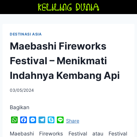
Skip
to
content
DESTINASI ASIA
Maebashi Fireworks
Festival – Menikmati
Indahnya Kembang Api
By
03/05/2024
adminfriendoflime
Bagikan
W
F
M
T
S
L
Share
h
a
e
e
k
i
a
c
s
l
y
n
Maebashi Fireworks Festival atau Festival