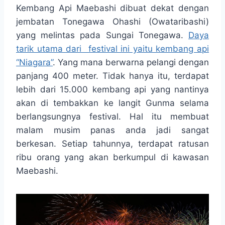
t
e
s
e
p
e
Kembang Api Maebashi dibuat dekat dengan
s
b
e
g
e
jembatan Tonegawa Ohashi (Owataribashi)
A
o
n
r
yang melintas pada Sungai Tonegawa.
Daya
p
o
g
a
tarik utama dari festival ini yaitu kembang api
p
k
e
m
r
“Niagara”
. Yang mana berwarna pelangi dengan
panjang 400 meter. Tidak hanya itu, terdapat
lebih dari 15.000 kembang api yang nantinya
akan di tembakkan ke langit Gunma selama
berlangsungnya festival. Hal itu membuat
malam musim panas anda jadi sangat
berkesan. Setiap tahunnya, terdapat ratusan
ribu orang yang akan berkumpul di kawasan
Maebashi.