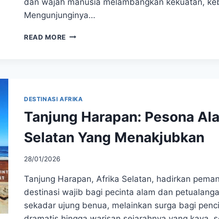
dan wajah manusia melambangkan kekuatan, kebi
Mengunjunginya…
SPHINX
READ MORE
AGUNG
MESIR,
IKON
MEGAH
YANG
MENYIMPAN
DESTINASI AFRIKA
RIBUAN
Tanjung Harapan: Pesona Al
TAHUN
MISTERI
Selatan Yang Menakjubkan
28/01/2026
Tanjung Harapan, Afrika Selatan, hadirkan pem
destinasi wajib bagi pecinta alam dan petualang
sekadar ujung benua, melainkan surga bagi penc
dramatis hingga warisan sejarahnya yang kaya,