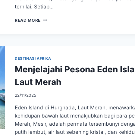
ternilai. Setiap…
EKSPLORASI
READ MORE
PIRAMIDA
GIZA:
DESTINASI
SEJARAH
PALING
LEGENDARIS
DESTINASI AFRIKA
DI
Menjelajahi Pesona Eden Isl
AFRIKA
Laut Merah
22/11/2025
Eden Island di Hurghada, Laut Merah, menawarkan 
kehidupan bawah laut menakjubkan bagi para pen
Merah, Mesir, adalah permata tersembunyi denga
putih lembut, air laut sebening kristal, dan ke