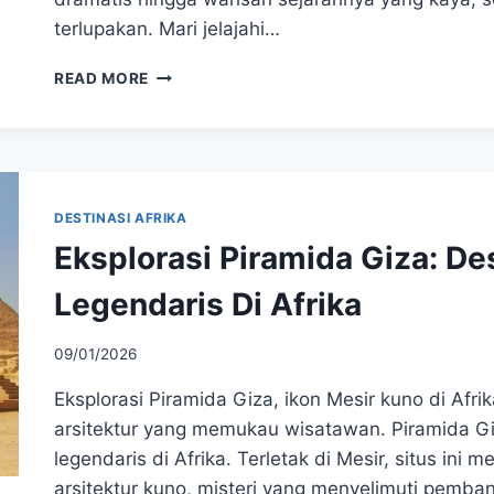
terlupakan. Mari jelajahi…
TANJUNG
READ MORE
HARAPAN:
PESONA
ALAM
DAN
BUDAYA
AFRIKA
DESTINASI AFRIKA
SELATAN
Eksplorasi Piramida Giza: Des
YANG
MENAKJUBKAN
Legendaris Di Afrika
09/01/2026
Eksplorasi Piramida Giza, ikon Mesir kuno di Afrik
arsitektur yang memukau wisatawan. Piramida Giz
legendaris di Afrika. Terletak di Mesir, situs in
arsitektur kuno, misteri yang menyelimuti pembang