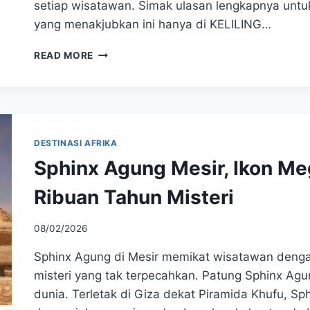
setiap wisatawan. Simak ulasan lengkapnya untu
yang menakjubkan ini hanya di KELILING…
TERPESONA
READ MORE
DI
NAMIBIA!
AFRIKA
MENYUGUHKAN
PANORAMA
DAN
DESTINASI AFRIKA
CERITA
Sphinx Agung Mesir, Ikon M
YANG
MENGEJUTKAN
Ribuan Tahun Misteri
08/02/2026
Sphinx Agung di Mesir memikat wisatawan denga
misteri yang tak terpecahkan. Patung Sphinx Agu
dunia. Terletak di Giza dekat Piramida Khufu, S