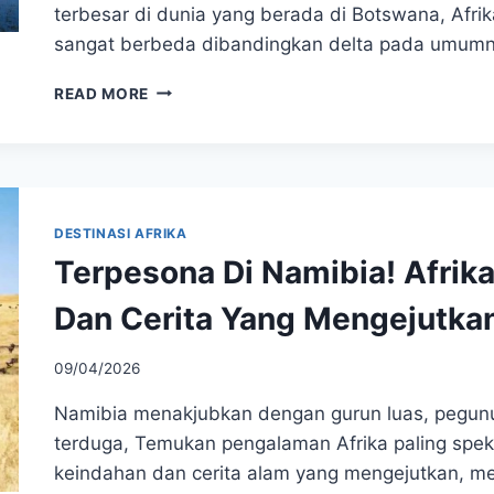
terbesar di dunia yang berada di Botswana, Afrik
sangat berbeda dibandingkan delta pada umumny
OKAVANGO
READ MORE
DELTA
MENDADAK
VIRAL,
ADA
APA
DI
DESTINASI AFRIKA
BALIK
Terpesona Di Namibia! Afri
KEINDAHAN
INI?
Dan Cerita Yang Mengejutka
09/04/2026
Namibia menakjubkan dengan gurun luas, pegunu
terduga, Temukan pengalaman Afrika paling spek
keindahan dan cerita alam yang mengejutkan, me