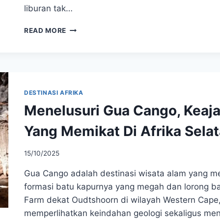
liburan tak…
MENJELAJAHI
READ MORE
PESONA
EDEN
ISLAND
HURGHADA
KEAJAIBAN
LAUT
DESTINASI AFRIKA
MERAH
Menelusuri Gua Cango, Keaj
Yang Memikat Di Afrika Sela
15/10/2025
Gua Cango adalah destinasi wisata alam yang men
formasi batu kapurnya yang megah dan lorong ba
Farm dekat Oudtshoorn di wilayah Western Cape, 
memperlihatkan keindahan geologi sekaligus m