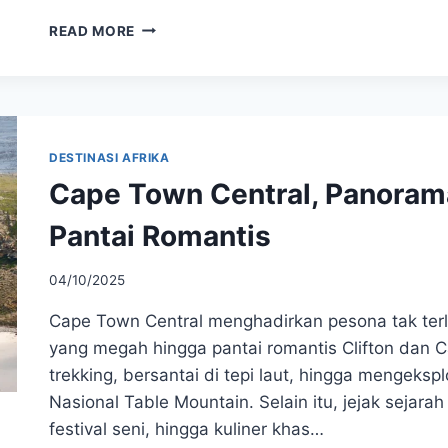
MENELUSURI
READ MORE
GUA
CANGO,
KEAJAIBAN
ALAM
BAWAH
TANAH
DESTINASI AFRIKA
YANG
Cape Town Central, Panoram
MEMIKAT
DI
Pantai Romantis
AFRIKA
SELATAN
04/10/2025
Cape Town Central menghadirkan pesona tak te
yang megah hingga pantai romantis Clifton dan
trekking, bersantai di tepi laut, hingga mengeks
Nasional Table Mountain. Selain itu, jejak sejar
festival seni, hingga kuliner khas…