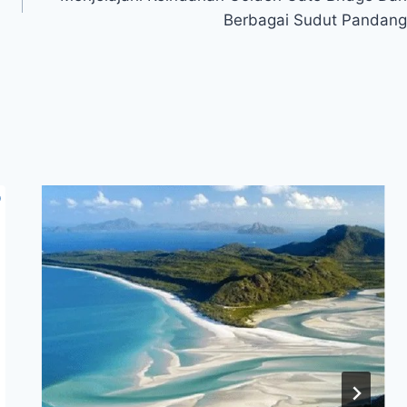
Berbagai Sudut Pandang