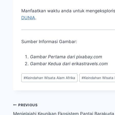
Manfaatkan waktu anda untuk mengeksplorisa
DUNIA
.
Sumber Informasi Gambar:
Gambar Pertama dari pixabay.com
Gambar Kedua dari erikastravels.com
Post
#
Keindahan Wisata Alam Afrika
#
Keindahan Wisata 
Tags:
Post
PREVIOUS
Menjelajahi Keunikan Ekosistem Pantai Barakuda