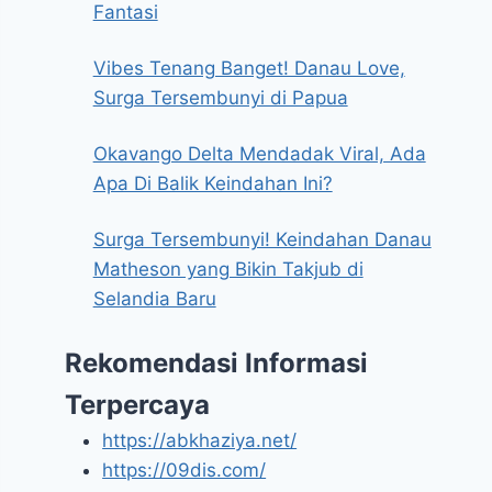
Fantasi
Vibes Tenang Banget! Danau Love,
Surga Tersembunyi di Papua
Okavango Delta Mendadak Viral, Ada
Apa Di Balik Keindahan Ini?
Surga Tersembunyi! Keindahan Danau
Matheson yang Bikin Takjub di
Selandia Baru
Rekomendasi Informasi
Terpercaya
https://abkhaziya.net/
https://09dis.com/