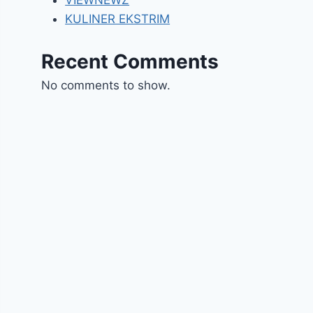
VIEWNEWZ
KULINER EKSTRIM
Recent Comments
No comments to show.