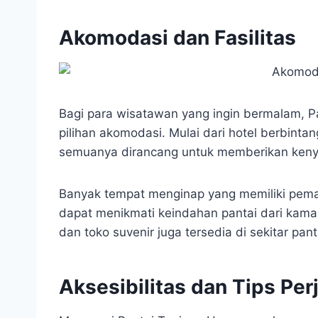
Akomodasi dan Fasilitas
Bagi para wisatawan yang ingin bermalam, 
pilihan akomodasi. Mulai dari hotel berbint
semuanya dirancang untuk memberikan keny
Banyak tempat menginap yang memiliki pema
dapat menikmati keindahan pantai dari kamar m
dan toko suvenir juga tersedia di sekitar p
Aksesibilitas dan Tips Per