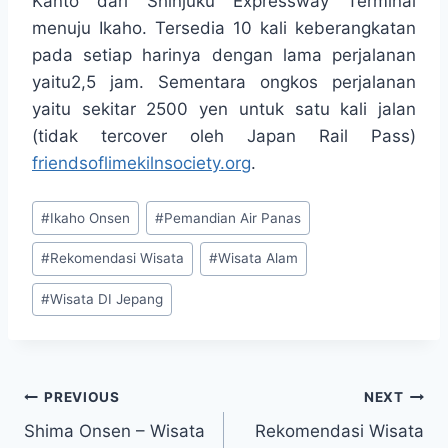
Kanto dari Shinjuku Expressway Terminal
menuju Ikaho. Tersedia 10 kali keberangkatan
pada setiap harinya dengan lama perjalanan
yaitu2,5 jam. Sementara ongkos perjalanan
yaitu sekitar 2500 yen untuk satu kali jalan
(tidak tercover oleh Japan Rail Pass)
friendsoflimekilnsociety.org
.
Post
#
Ikaho Onsen
#
Pemandian Air Panas
Tags:
#
Rekomendasi Wisata
#
Wisata Alam
#
Wisata DI Jepang
Post
PREVIOUS
NEXT
Shima Onsen – Wisata
Rekomendasi Wisata
navigation