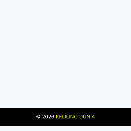
© 2026
KELILING DUNIA
Pengujian Efisiensi Rendering Vektor Visual Pada