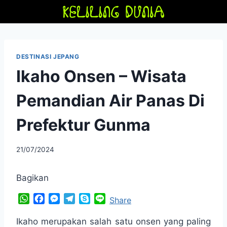
Skip
to
content
DESTINASI JEPANG
Ikaho Onsen – Wisata
Pemandian Air Panas Di
Prefektur Gunma
By
21/07/2024
adminfriendoflime
Bagikan
W
F
M
T
S
L
Share
h
a
e
e
k
i
a
c
s
l
y
n
Ikaho merupakan salah satu onsen yang paling