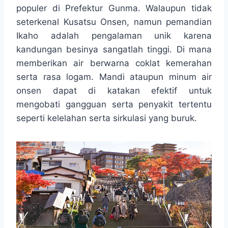
t
e
s
e
p
e
populer di Prefektur Gunma. Walaupun tidak
s
b
e
g
e
seterkenal Kusatsu Onsen, namun pemandian
A
o
n
r
Ikaho adalah pengalaman unik karena
p
o
g
a
kandungan besinya sangatlah tinggi. Di mana
p
k
e
m
r
memberikan air berwarna coklat kemerahan
serta rasa logam. Mandi ataupun minum air
onsen dapat di katakan efektif untuk
mengobati gangguan serta penyakit tertentu
seperti kelelahan serta sirkulasi yang buruk.