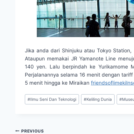
Jika anda dari Shinjuku atau Tokyo Statio
Ataupun memakai JR Yamanote Line menuju 
140 yen. Lalu berpindah ke Yurikamome M
Perjalanannya selama 16 menit dengan tariff
5 menit hingga ke Miraikan
friendsoflimekilns
Post
#
Ilmu Seni Dan Teknologi
#
Keliling Dunia
#
Museu
Tags:
Post
PREVIOUS