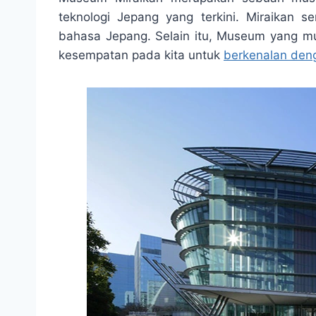
t
e
s
e
p
e
teknologi Jepang yang terkini. Miraikan se
s
b
e
g
e
bahasa Jepang. Selain itu, Museum yang mu
A
o
n
r
kesempatan pada kita untuk
berkenalan deng
p
o
g
a
p
k
e
m
r