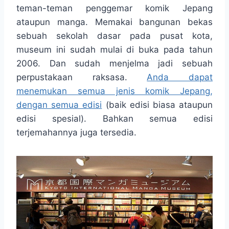
t
e
s
e
p
e
teman-teman penggemar komik Jepang
s
b
e
g
e
ataupun manga. Memakai bangunan bekas
A
o
n
r
sebuah sekolah dasar pada pusat kota,
p
o
g
a
museum ini sudah mulai di buka pada tahun
p
k
e
m
r
2006. Dan sudah menjelma jadi sebuah
perpustakaan raksasa.
Anda dapat
menemukan semua jenis komik Jepang,
dengan semua edisi
(baik edisi biasa ataupun
edisi spesial). Bahkan semua edisi
terjemahannya juga tersedia.