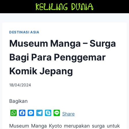
Skip
to
content
DESTINASI ASIA
Museum Manga – Surga
Bagi Para Penggemar
Komik Jepang
By
18/04/2024
adminfriendoflime
Bagikan
W
F
M
T
S
L
Share
h
a
e
e
k
i
a
c
s
l
y
n
Museum Manga Kyoto merupakan surga untuk