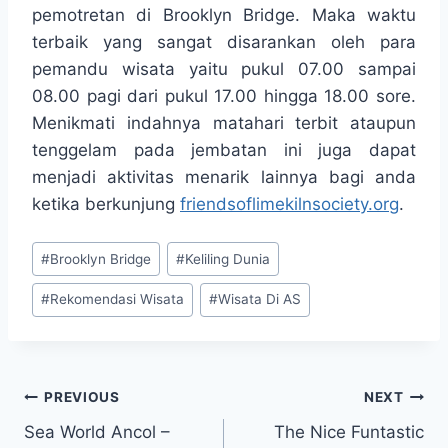
pemotretan di Brooklyn Bridge. Maka waktu
terbaik yang sangat disarankan oleh para
pemandu wisata yaitu pukul 07.00 sampai
08.00 pagi dari pukul 17.00 hingga 18.00 sore.
Menikmati indahnya matahari terbit ataupun
tenggelam pada jembatan ini juga dapat
menjadi aktivitas menarik lainnya bagi anda
ketika berkunjung
friendsoflimekilnsociety.org
.
Post
#
Brooklyn Bridge
#
Keliling Dunia
Tags:
#
Rekomendasi Wisata
#
Wisata Di AS
Post
PREVIOUS
NEXT
Sea World Ancol –
The Nice Funtastic
navigation