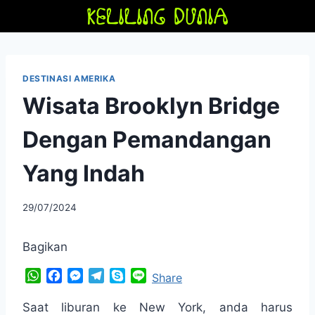
Skip
to
content
DESTINASI AMERIKA
Wisata Brooklyn Bridge
Dengan Pemandangan
Yang Indah
By
29/07/2024
adminfriendoflime
Bagikan
W
F
M
T
S
L
Share
h
a
e
e
k
i
a
c
s
l
y
n
Saat liburan ke New York, anda harus