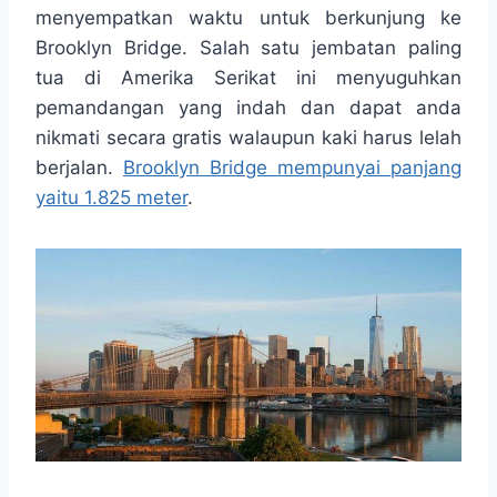
t
e
s
e
p
e
menyempatkan waktu untuk berkunjung ke
s
b
e
g
e
Brooklyn Bridge. Salah satu jembatan paling
A
o
n
r
tua di Amerika Serikat ini menyuguhkan
p
o
g
a
pemandangan yang indah dan dapat anda
p
k
e
m
r
nikmati secara gratis walaupun kaki harus lelah
berjalan.
Brooklyn Bridge mempunyai panjang
yaitu 1.825 meter
.