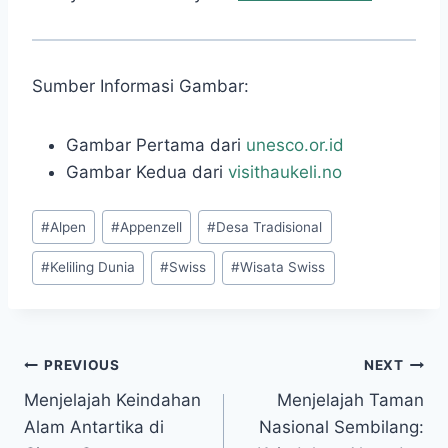
Sumber Informasi Gambar:
Gambar Pertama dari
unesco.or.id
Gambar Kedua dari
visithaukeli.no
Post
#
Alpen
#
Appenzell
#
Desa Tradisional
Tags:
#
Keliling Dunia
#
Swiss
#
Wisata Swiss
Post
PREVIOUS
NEXT
Menjelajah Keindahan
Menjelajah Taman
navigation
Alam Antartika di
Nasional Sembilang: