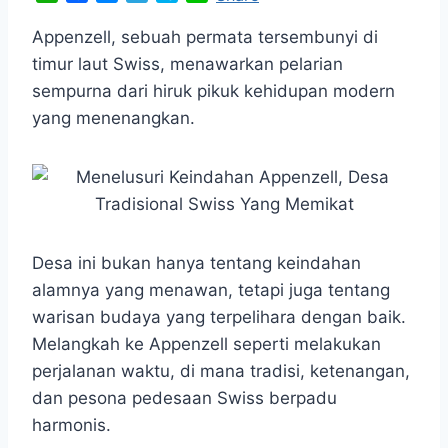
h
a
e
e
k
i
a
c
s
l
y
n
Appenzell, sebuah permata tersembunyi di
t
e
s
e
p
e
timur laut Swiss, menawarkan pelarian
s
b
e
g
e
sempurna dari hiruk pikuk kehidupan modern
A
o
n
r
yang menenangkan.
p
o
g
a
p
k
e
m
r
Desa ini bukan hanya tentang keindahan
alamnya yang menawan, tetapi juga tentang
warisan budaya yang terpelihara dengan baik.
Melangkah ke Appenzell seperti melakukan
perjalanan waktu, di mana tradisi, ketenangan,
dan pesona pedesaan Swiss berpadu
harmonis.