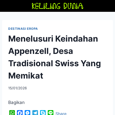
Skip
to
content
DESTINASI EROPA
Menelusuri Keindahan
Appenzell, Desa
Tradisional Swiss Yang
Memikat
By
15/01/2026
adminfriendoflime
Bagikan
W
F
M
T
S
L
Share