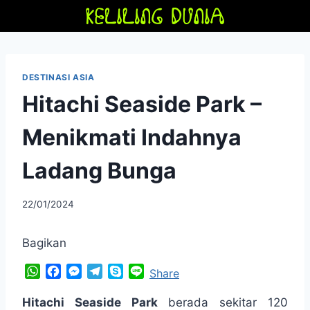
Skip
to
content
DESTINASI ASIA
Hitachi Seaside Park –
Menikmati Indahnya
Ladang Bunga
By
22/01/2024
adminfriendoflime
Bagikan
W
F
M
T
S
L
Share
h
a
e
e
k
i
a
c
s
l
y
n
Hitachi Seaside Park
berada sekitar 120