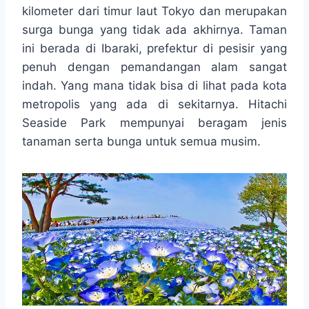
t
e
s
e
p
e
kilometer dari timur laut Tokyo dan merupakan
s
b
e
g
e
surga bunga yang tidak ada akhirnya. Taman
A
o
n
r
ini berada di Ibaraki, prefektur di pesisir yang
p
o
g
a
penuh dengan pemandangan alam sangat
p
k
e
m
r
indah. Yang mana tidak bisa di lihat pada kota
metropolis yang ada di sekitarnya. Hitachi
Seaside Park mempunyai beragam jenis
tanaman serta bunga untuk semua musim.