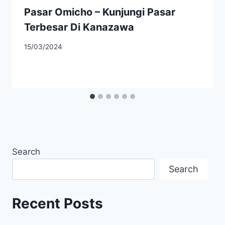
Pasar Omicho – Kunjungi Pasar
Terbesar Di Kanazawa
15/03/2024
Search
Search
Recent Posts