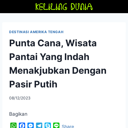
Skip
to
content
DESTINASI AMERIKA TENGAH
Punta Cana, Wisata
Pantai Yang Indah
Menakjubkan Dengan
Pasir Putih
By
08/12/2023
adminfriendoflime
Bagikan
W
F
M
T
S
L
Share