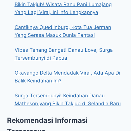
Bikin Takjub! Wisata Ranu Pani Lumajang
Yang Lagi Viral, Ini Info Lengkapnya
Cantiknya Quedlinburg, Kota Tua Jerman
Yang Serasa Masuk Dunia Fantasi
Vibes Tenang Banget! Danau Love, Surga
Tersembunyi di Papua
Okavango Delta Mendadak Viral, Ada Apa Di
Balik Keindahan Ini?
Surga Tersembunyi! Keindahan Danau
Matheson yang Bikin Takjub di Selandia Baru
Rekomendasi Informasi