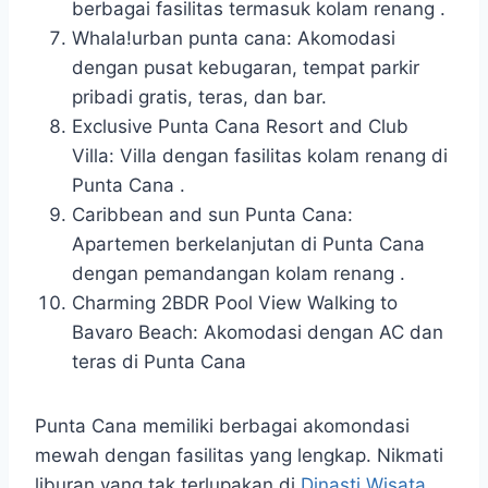
berbagai fasilitas termasuk kolam renang .
Whala!urban punta cana: Akomodasi
dengan pusat kebugaran, tempat parkir
pribadi gratis, teras, dan bar.
Exclusive Punta Cana Resort and Club
Villa: Villa dengan fasilitas kolam renang di
Punta Cana .
Caribbean and sun Punta Cana:
Apartemen berkelanjutan di Punta Cana
dengan pemandangan kolam renang .
Charming 2BDR Pool View Walking to
Bavaro Beach: Akomodasi dengan AC dan
teras di Punta Cana
Punta Cana memiliki berbagai akomondasi
mewah dengan fasilitas yang lengkap. Nikmati
liburan yang tak terlupakan di
Dinasti Wisata