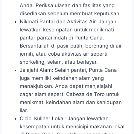
Anda. Periksa ulasan dan fasilitas yang
disediakan sebelum membuat keputusan.
Nikmati Pantai dan Aktivitas Air: Jangan
lewatkan kesempatan untuk menikmati
pantai-pantai indah di Punta Cana.
Bersantailah di pasir putih, berenang di air
jernih, atau coba aktivitas air seperti
snorkeling, selam, atau berlayar.
Jelajahi Alam: Selain pantai, Punta Cana
juga memiliki keindahan alam yang
menakjubkan. Anda dapat menjelajahi
cagar alam seperti Cabeza de Toro untuk
menikmati keindahan alam dan kehidupan
liar.
Cicipi Kuliner Lokal: Jangan lewatkan
kesempatan untuk mencicipi makanan lokal