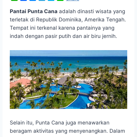
h
a
e
e
k
i
a
c
s
l
y
n
Pantai Punta Cana
adalah dinasti wisata yang
t
e
s
e
p
e
terletak di Republik Dominika, Amerika Tengah.
s
b
e
g
e
Tempat ini terkenal karena pantainya yang
A
o
n
r
indah dengan pasir putih dan air biru jernih.
p
o
g
a
p
k
e
m
r
Selain itu, Punta Cana juga menawarkan
beragam aktivitas yang menyenangkan. Dalam