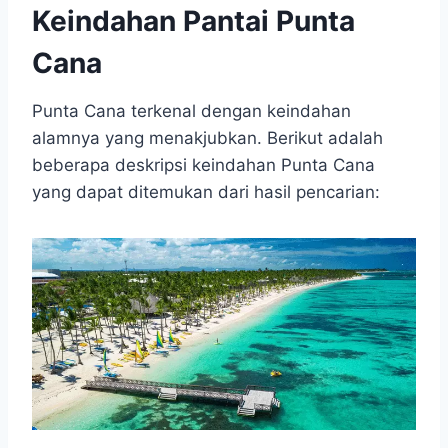
Keindahan Pantai Punta
Cana
Punta Cana terkenal dengan keindahan
alamnya yang menakjubkan. Berikut adalah
beberapa deskripsi keindahan Punta Cana
yang dapat ditemukan dari hasil pencarian: