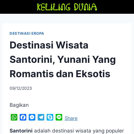
Skip
to
content
DESTINASI EROPA
Destinasi Wisata
Santorini, Yunani Yang
Romantis dan Eksotis
By
09/12/2023
adminfriendoflime
Bagikan
W
F
M
T
S
L
Share
h
a
e
e
k
i
a
c
s
l
y
n
Santorini
adalah destinasi wisata yang populer