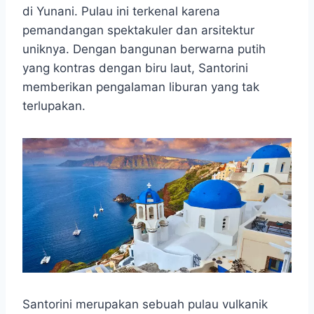
t
e
s
e
p
e
di Yunani. Pulau ini terkenal karena
s
b
e
g
e
pemandangan spektakuler dan arsitektur
A
o
n
r
uniknya. Dengan bangunan berwarna putih
p
o
g
a
yang kontras dengan biru laut, Santorini
p
k
e
m
r
memberikan pengalaman liburan yang tak
terlupakan.
Santorini merupakan sebuah pulau vulkanik