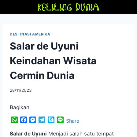
Skip
to
content
DESTINASI AMERIKA
Salar de Uyuni
Keindahan Wisata
Cermin Dunia
By
28/11/2023
adminfriendoflime
Bagikan
W
F
M
T
S
L
Share
h
a
e
e
k
i
a
c
s
l
y
n
Salar de Uyuni
Menjadi salah satu tempat