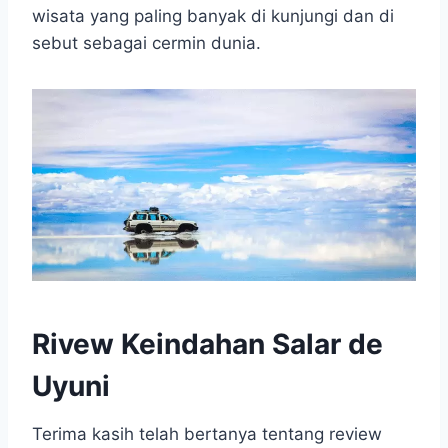
t
e
s
e
p
e
wisata yang paling banyak di kunjungi dan di
s
b
e
g
e
sebut sebagai cermin dunia.
A
o
n
r
p
o
g
a
p
k
e
m
r
Rivew Keindahan Salar de
Uyuni
Terima kasih telah bertanya tentang review