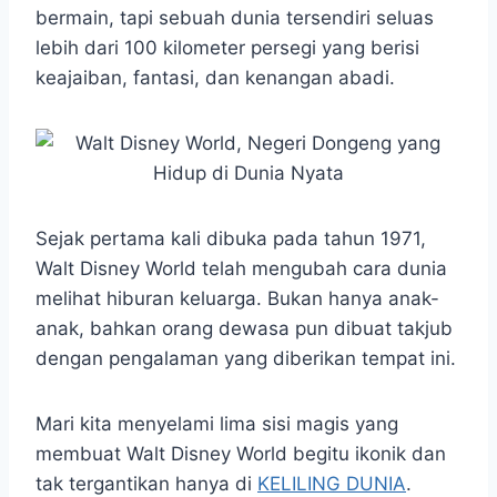
t
e
s
e
p
e
bermain, tapi sebuah dunia tersendiri seluas
s
b
e
g
e
lebih dari 100 kilometer persegi yang berisi
A
o
n
r
keajaiban, fantasi, dan kenangan abadi.
p
o
g
a
p
k
e
m
r
Sejak pertama kali dibuka pada tahun 1971,
Walt Disney World telah mengubah cara dunia
melihat hiburan keluarga. Bukan hanya anak-
anak, bahkan orang dewasa pun dibuat takjub
dengan pengalaman yang diberikan tempat ini.
Mari kita menyelami lima sisi magis yang
membuat Walt Disney World begitu ikonik dan
tak tergantikan hanya di
KELILING DUNIA
.