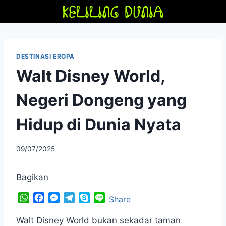
Skip
to
content
DESTINASI EROPA
Walt Disney World,
Negeri Dongeng yang
Hidup di Dunia Nyata
By
09/07/2025
adminfriendoflime
Bagikan
W
F
M
T
S
L
Share
h
a
e
e
k
i
a
c
s
l
y
n
Walt Disney World bukan sekadar taman