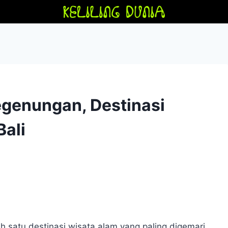
Tegenungan, Destinasi
Bali
ah satu destinasi wisata alam yang paling digemari