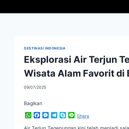
Skip
to
content
DESTINASI INDONESIA
Eksplorasi Air Terjun 
Wisata Alam Favorit di 
By
09/07/2025
adminfriendoflime
Bagikan
W
F
M
T
S
L
Share
h
a
e
e
k
i
a
c
s
l
y
n
Air Terjun Tegenungan kini telah menjadi sal