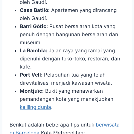
oleh Gaudí.
Casa Batlló:
Apartemen yang dirancang
oleh Gaudí.
Barri Gòtic:
Pusat bersejarah kota yang
penuh dengan bangunan bersejarah dan
museum.
La Rambla:
Jalan raya yang ramai yang
dipenuhi dengan toko-toko, restoran, dan
kafe.
Port Vell:
Pelabuhan tua yang telah
direvitalisasi menjadi kawasan wisata.
Montjuïc:
Bukit yang menawarkan
pemandangan kota yang menakjubkan
keliling dunia
.
Berikut adalah beberapa tips untuk
berwisata
di Barcelona
Kota Metropolitan: