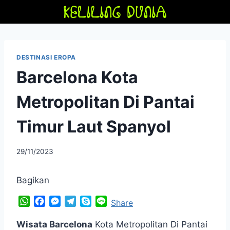
Skip
to
content
DESTINASI EROPA
Barcelona Kota
Metropolitan Di Pantai
Timur Laut Spanyol
By
29/11/2023
adminfriendoflime
Bagikan
W
F
M
T
S
L
Share
h
a
e
e
k
i
a
c
s
l
y
n
Wisata Barcelona
Kota Metropolitan Di Pantai