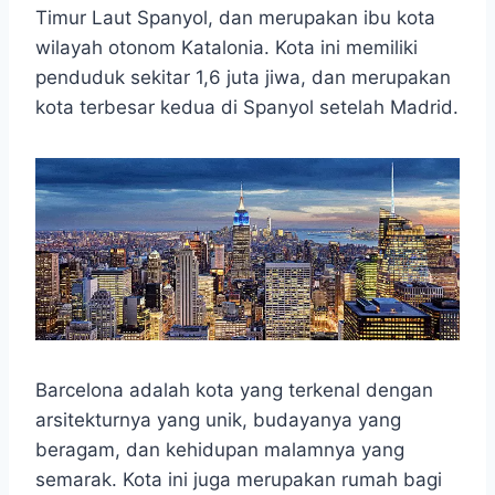
t
e
s
e
p
e
Timur Laut Spanyol, dan merupakan ibu kota
s
b
e
g
e
wilayah otonom Katalonia. Kota ini memiliki
A
o
n
r
penduduk sekitar 1,6 juta jiwa, dan merupakan
p
o
g
a
kota terbesar kedua di Spanyol setelah Madrid.
p
k
e
m
r
Barcelona adalah kota yang terkenal dengan
arsitekturnya yang unik, budayanya yang
beragam, dan kehidupan malamnya yang
semarak. Kota ini juga merupakan rumah bagi