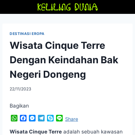
Skip
to
content
DESTINASI EROPA
Wisata Cinque Terre
Dengan Keindahan Bak
Negeri Dongeng
By
22/11/2023
adminfriendoflime
Bagikan
W
F
M
T
S
L
Share
h
a
e
e
k
i
a
c
s
l
y
n
Wisata Cinque Terre
adalah sebuah kawasan