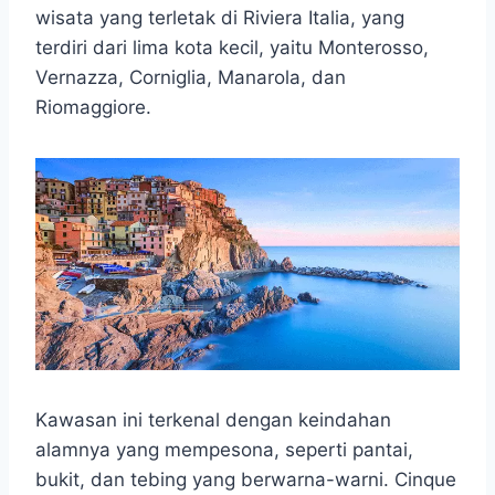
t
e
s
e
p
e
wisata yang terletak di Riviera Italia, yang
s
b
e
g
e
terdiri dari lima kota kecil, yaitu Monterosso,
A
o
n
r
Vernazza, Corniglia, Manarola, dan
p
o
g
a
Riomaggiore.
p
k
e
m
r
Kawasan ini terkenal dengan keindahan
alamnya yang mempesona, seperti pantai,
bukit, dan tebing yang berwarna-warni. Cinque