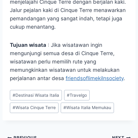
menjelajahi Cinque Terre dengan berjalan kaki.
Jalur pejalan kaki di Cinque Terre menawarkan
pemandangan yang sangat indah, tetapi juga
cukup menantang.
Tujuan wisata
: Jika wisatawan ingin
mengunjungi semua desa di Cinque Terre,
wisatawan perlu memilih rute yang
memungkinkan wisatawan untuk melakukan
perjalanan antar desa
friendsoflimekilnsociety
.
Post
#
Destinasi Wisata Italia
#
Travelgo
Tags:
#
Wisata Cinque Terre
#
Wisata Italia Memukau
PREVIOUS
NEXT