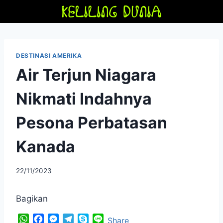
Skip
to
content
DESTINASI AMERIKA
Air Terjun Niagara
Nikmati Indahnya
Pesona Perbatasan
Kanada
By
22/11/2023
adminfriendoflime
Bagikan
W
F
M
T
S
L
Share