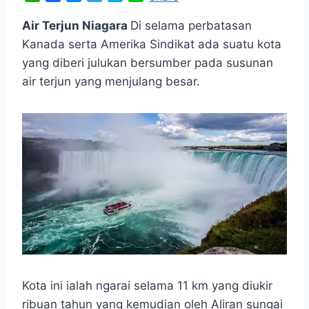
h
a
e
e
k
i
a
c
s
l
y
n
Air Terjun Niagara
Di selama perbatasan
t
e
s
e
p
e
Kanada serta Amerika Sindikat ada suatu kota
s
b
e
g
e
yang diberi julukan bersumber pada susunan
A
o
n
r
air terjun yang menjulang besar.
p
o
g
a
p
k
e
m
r
Kota ini ialah ngarai selama 11 km yang diukir
ribuan tahun yang kemudian oleh Aliran sungai