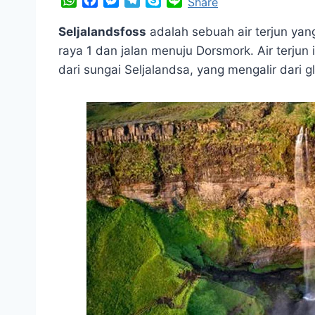
W
F
M
T
S
L
Share
h
a
e
e
k
i
a
c
s
l
y
n
Seljalandsfoss
adalah sebuah air terjun yang
t
e
s
e
p
e
raya 1 dan jalan menuju Dorsmork. Air terjun 
s
b
e
g
e
dari sungai Seljalandsa, yang mengalir dari gl
A
o
n
r
p
o
g
a
p
k
e
m
r