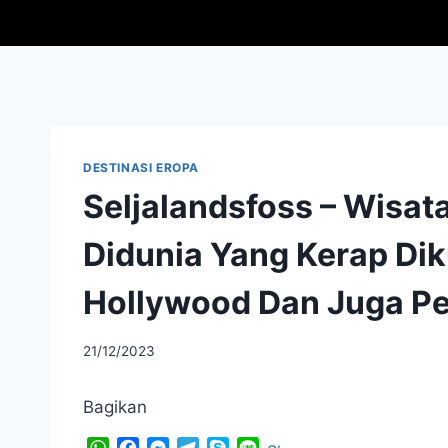
Skip
to
content
DESTINASI EROPA
Seljalandsfoss – Wisata
Didunia Yang Kerap Dik
Hollywood Dan Juga P
By
21/12/2023
adminfriendoflime
Bagikan