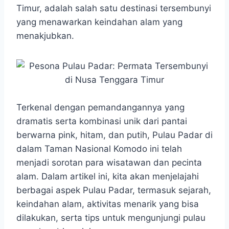
t
e
s
e
p
e
Timur, adalah salah satu destinasi tersembunyi
s
b
e
g
e
yang menawarkan keindahan alam yang
A
o
n
r
menakjubkan.
p
o
g
a
p
k
e
m
r
Terkenal dengan pemandangannya yang
dramatis serta kombinasi unik dari pantai
berwarna pink, hitam, dan putih, Pulau Padar di
dalam Taman Nasional Komodo ini telah
menjadi sorotan para wisatawan dan pecinta
alam. Dalam artikel ini, kita akan menjelajahi
berbagai aspek Pulau Padar, termasuk sejarah,
keindahan alam, aktivitas menarik yang bisa
dilakukan, serta tips untuk mengunjungi pulau