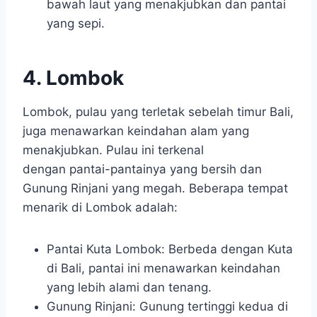
bawah laut yang menakjubkan dan pantai
yang sepi.
4. Lombok
Lombok, pulau yang terletak sebelah timur Bali,
juga menawarkan keindahan alam yang
menakjubkan. Pulau ini terkenal
dengan pantai-pantainya yang bersih dan
Gunung Rinjani yang megah. Beberapa tempat
menarik di Lombok adalah:
Pantai Kuta Lombok: Berbeda dengan Kuta
di Bali, pantai ini menawarkan keindahan
yang lebih alami dan tenang.
Gunung Rinjani: Gunung tertinggi kedua di