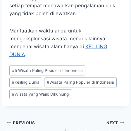
setiap tempat menawarkan pengalaman unik
yang tidak boleh dilewatkan.
Manfaatkan waktu anda untuk
mengeksplorisasi wisata menarik lainnya
mengenai wisata alam hanya di
KELILING
DUNIA
.
Post
#
5 Wisata Paling Populer di Indonesia
Tags:
#
Keliling Dunia
#
Wisata Paling Populer di Indonesia
#
Wisata yang Wajib Dikunjungi
Post
PREVIOUS
NEXT