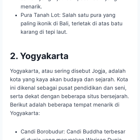
menarik.
Pura Tanah Lot: Salah satu pura yang
paling ikonik di Bali, terletak di atas batu
karang di tepi laut.
2. Yogyakarta
Yogyakarta, atau sering disebut Jogja, adalah
kota yang kaya akan budaya dan sejarah. Kota
ini dikenal sebagai pusat pendidikan dan seni,
serta dekat dengan beberapa situs bersejarah.
Berikut adalah beberapa tempat menarik di
Yogyakarta:
Candi Borobudur: Candi Buddha terbesar