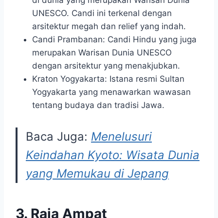
di dunia yang merupakan Warisan Dunia
UNESCO. Candi ini terkenal dengan
arsitektur megah dan relief yang indah.
Candi Prambanan: Candi Hindu yang juga
merupakan Warisan Dunia UNESCO
dengan arsitektur yang menakjubkan.
Kraton Yogyakarta: Istana resmi Sultan
Yogyakarta yang menawarkan wawasan
tentang budaya dan tradisi Jawa.
Baca Juga:
Menelusuri
Keindahan Kyoto: Wisata Dunia
yang Memukau di Jepang
3. Raja Ampat