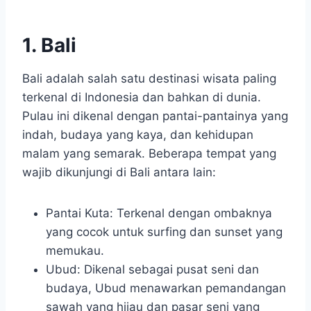
1. Bali
Bali adalah salah satu destinasi wisata paling
terkenal di Indonesia dan bahkan di dunia.
Pulau ini dikenal dengan pantai-pantainya yang
indah, budaya yang kaya, dan kehidupan
malam yang semarak. Beberapa tempat yang
wajib dikunjungi di Bali antara lain:
Pantai Kuta: Terkenal dengan ombaknya
yang cocok untuk surfing dan sunset yang
memukau.
Ubud: Dikenal sebagai pusat seni dan
budaya, Ubud menawarkan pemandangan
sawah yang hijau dan pasar seni yang