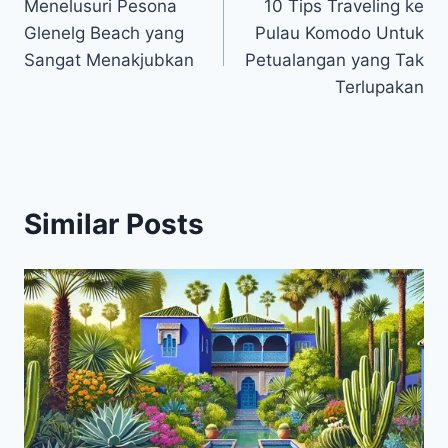
Menelusuri Pesona
10 Tips Traveling ke
navigation
Glenelg Beach yang
Pulau Komodo Untuk
Sangat Menakjubkan
Petualangan yang Tak
Terlupakan
Similar Posts