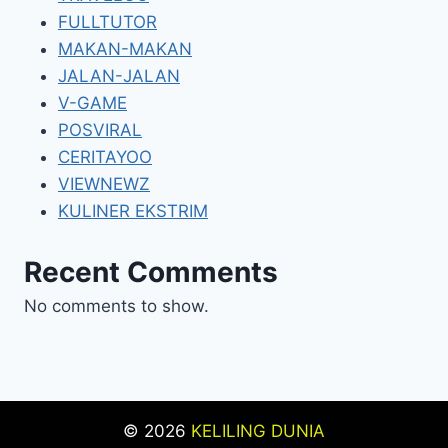
FULLTUTOR
MAKAN-MAKAN
JALAN-JALAN
V-GAME
POSVIRAL
CERITAYOO
VIEWNEWZ
KULINER EKSTRIM
Recent Comments
No comments to show.
© 2026
KELILING DUNIA