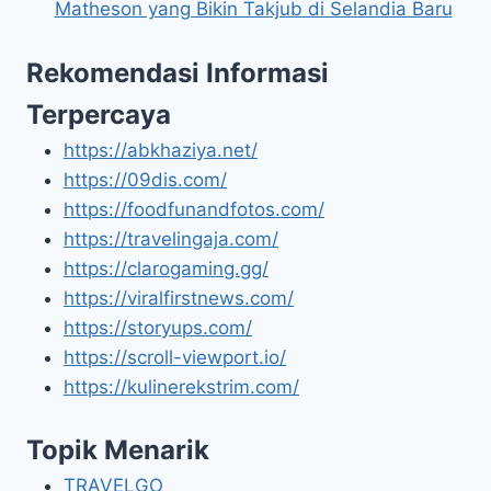
Matheson yang Bikin Takjub di Selandia Baru
Rekomendasi Informasi
Terpercaya
https://abkhaziya.net/
https://09dis.com/
https://foodfunandfotos.com/
https://travelingaja.com/
https://clarogaming.gg/
https://viralfirstnews.com/
https://storyups.com/
https://scroll-viewport.io/
https://kulinerekstrim.com/
Topik Menarik
TRAVELGO