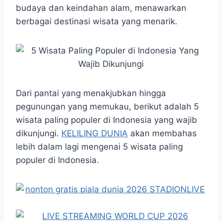
t
e
s
e
p
e
budaya dan keindahan alam, menawarkan
s
b
e
g
e
berbagai destinasi wisata yang menarik.
A
o
n
r
p
o
g
a
p
k
e
m
r
Dari pantai yang menakjubkan hingga
pegunungan yang memukau, berikut adalah 5
wisata paling populer di Indonesia yang wajib
dikunjungi.
KELILING DUNIA
akan membahas
lebih dalam lagi mengenai 5 wisata paling
populer di Indonesia.