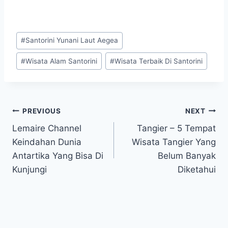
Post
#
Santorini Yunani Laut Aegea
Tags:
#
Wisata Alam Santorini
#
Wisata Terbaik Di Santorini
Post
PREVIOUS
NEXT
Lemaire Channel
Tangier – 5 Tempat
navigation
Keindahan Dunia
Wisata Tangier Yang
Antartika Yang Bisa Di
Belum Banyak
Kunjungi
Diketahui