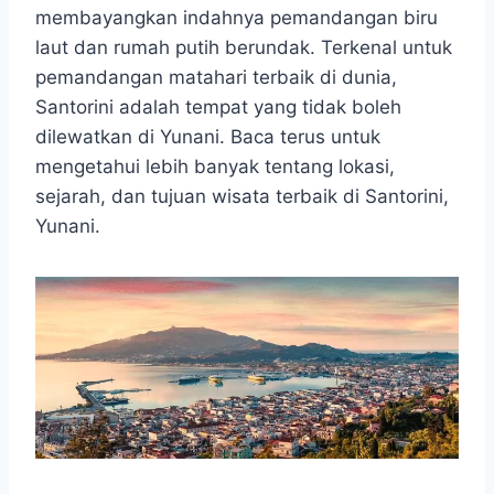
t
e
s
e
p
e
membayangkan indahnya pemandangan biru
s
b
e
g
e
laut dan rumah putih berundak. Terkenal untuk
A
o
n
r
pemandangan matahari terbaik di dunia,
p
o
g
a
Santorini adalah tempat yang tidak boleh
p
k
e
m
r
dilewatkan di Yunani. Baca terus untuk
mengetahui lebih banyak tentang lokasi,
sejarah, dan tujuan wisata terbaik di Santorini,
Yunani.