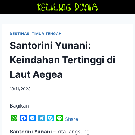
Skip
to
content
DESTINASI TIMUR TENGAH
Santorini Yunani:
Keindahan Tertinggi di
Laut Aegea
By
18/11/2023
adminfriendoflime
Bagikan
W
F
M
T
S
L
Share
h
a
e
e
k
i
a
c
s
l
y
n
Santorini Yunani –
kita langsung