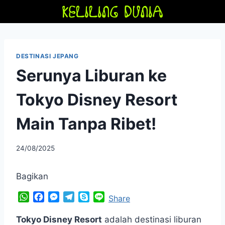
Skip
to
content
DESTINASI JEPANG
Serunya Liburan ke
Tokyo Disney Resort
Main Tanpa Ribet!
By
24/08/2025
adminfriendoflime
Bagikan
W
F
M
T
S
L
Share
h
a
e
e
k
i
a
c
s
l
y
n
Tokyo Disney Resort
adalah destinasi liburan