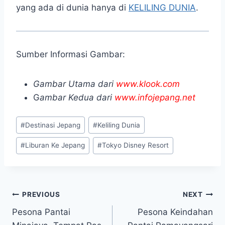
yang ada di dunia hanya di
KELILING DUNIA
.
Sumber Informasi Gambar:
Gambar Utama dari
www.klook.com
G
ambar Kedua dari
www.infojepang.net
Post
#
Destinasi Jepang
#
Keliling Dunia
Tags:
#
Liburan Ke Jepang
#
Tokyo Disney Resort
Post
PREVIOUS
NEXT
Pesona Pantai
Pesona Keindahan
navigation