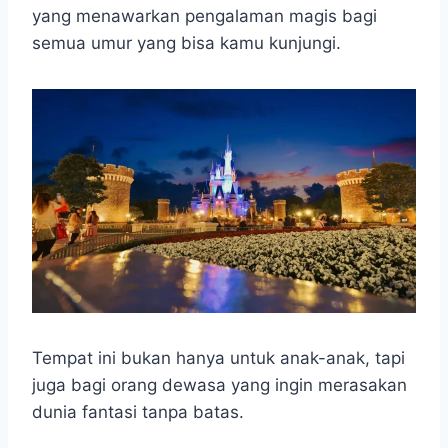
t
e
s
e
p
e
yang menawarkan pengalaman magis bagi
s
b
e
g
e
semua umur yang bisa kamu kunjungi.
A
o
n
r
p
o
g
a
p
k
e
m
r
Tempat ini bukan hanya untuk anak-anak, tapi
juga bagi orang dewasa yang ingin merasakan
dunia fantasi tanpa batas.