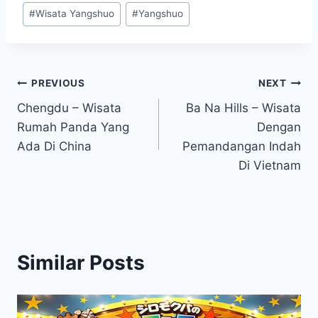
#
Wisata Yangshuo
#
Yangshuo
Post
PREVIOUS
NEXT
Chengdu – Wisata
Ba Na Hills – Wisata
navigation
Rumah Panda Yang
Dengan
Ada Di China
Pemandangan Indah
Di Vietnam
Similar Posts