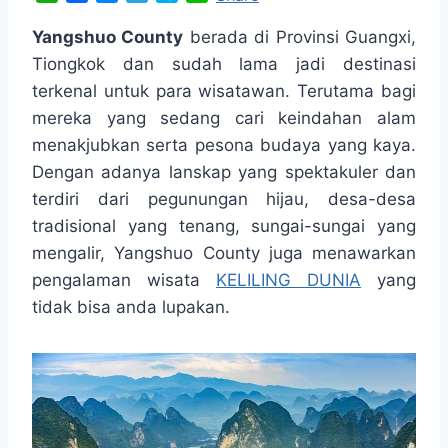
h
a
e
e
k
i
a
c
s
l
y
n
Yangshuo County
berada di Provinsi Guangxi,
t
e
s
e
p
e
Tiongkok dan sudah lama jadi destinasi
s
b
e
g
e
terkenal untuk para wisatawan. Terutama bagi
A
o
n
r
mereka yang sedang cari keindahan alam
p
o
g
a
menakjubkan serta pesona budaya yang kaya.
p
k
e
m
r
Dengan adanya lanskap yang spektakuler dan
terdiri dari pegunungan hijau, desa-desa
tradisional yang tenang, sungai-sungai yang
mengalir, Yangshuo County juga menawarkan
pengalaman wisata
KELILING DUNIA
yang
tidak bisa anda lupakan.