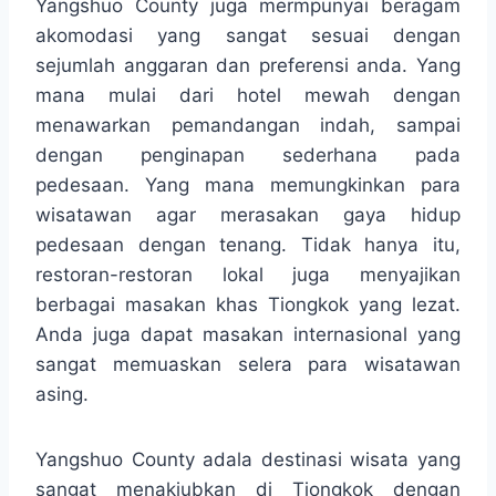
Yangshuo County juga mermpunyai beragam
akomodasi yang sangat sesuai dengan
sejumlah anggaran dan preferensi anda. Yang
mana mulai dari hotel mewah dengan
menawarkan pemandangan indah, sampai
dengan penginapan sederhana pada
pedesaan. Yang mana memungkinkan para
wisatawan agar merasakan gaya hidup
pedesaan dengan tenang. Tidak hanya itu,
restoran-restoran lokal juga menyajikan
berbagai masakan khas Tiongkok yang lezat.
Anda juga dapat masakan internasional yang
sangat memuaskan selera para wisatawan
asing.
Yangshuo County adala destinasi wisata yang
sangat menakjubkan di Tiongkok dengan