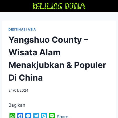
Skip
to
content
DESTINASI ASIA
Yangshuo County –
Wisata Alam
Menakjubkan & Populer
Di China
By
24/01/2024
adminfriendoflime
Bagikan
W
F
M
T
S
L
Share