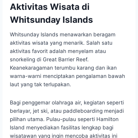
Aktivitas Wisata di
Whitsunday Islands
Whitsunday Islands menawarkan beragam
aktivitas wisata yang menarik. Salah satu
aktivitas favorit adalah menyelam atau
snorkeling di Great Barrier Reef.
Keanekaragaman terumbu karang dan ikan
warna-warni menciptakan pengalaman bawah
laut yang tak terlupakan.
Bagi penggemar olahraga air, kegiatan seperti
berlayar, jet ski, atau paddleboarding menjadi
pilihan utama. Pulau-pulau seperti Hamilton
Island menyediakan fasilitas lengkap bagi
wisatawan yang ingin mencoba aktivitas ini