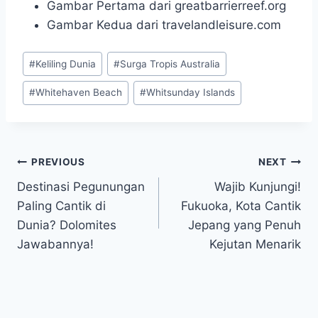
Gambar Pertama dari greatbarrierreef.org
Gambar Kedua dari travelandleisure.com
Post
#
Keliling Dunia
#
Surga Tropis Australia
Tags:
#
Whitehaven Beach
#
Whitsunday Islands
Post
PREVIOUS
NEXT
Destinasi Pegunungan
Wajib Kunjungi!
navigation
Paling Cantik di
Fukuoka, Kota Cantik
Dunia? Dolomites
Jepang yang Penuh
Jawabannya!
Kejutan Menarik