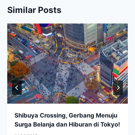
Similar Posts
Shibuya Crossing, Gerbang Menuju
Surga Belanja dan Hiburan di Tokyo!