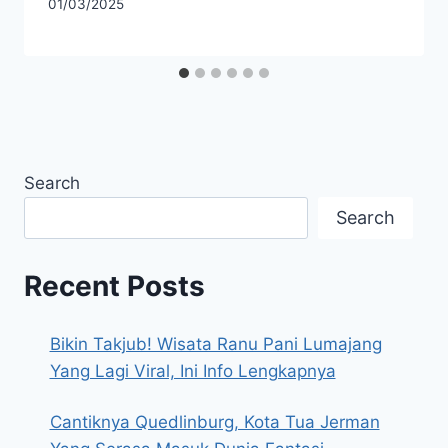
01/03/2025
Search
Search
Recent Posts
Bikin Takjub! Wisata Ranu Pani Lumajang
Yang Lagi Viral, Ini Info Lengkapnya
Cantiknya Quedlinburg, Kota Tua Jerman