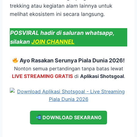
trekking atau kegiatan alam lainnya untuk
melihat ekosistem ini secara langsung.
POSVIRAL hadir di saluran whatsapp,
silakan
JOIN CHANNEL
Ayo Rasakan Serunya Piala Dunia 2026!
Nonton semua pertandingan tanpa batas lewat
LIVE STREAMING GRATIS
di
Aplikasi Shotsgoal
.
DOWNLOAD SEKARANG