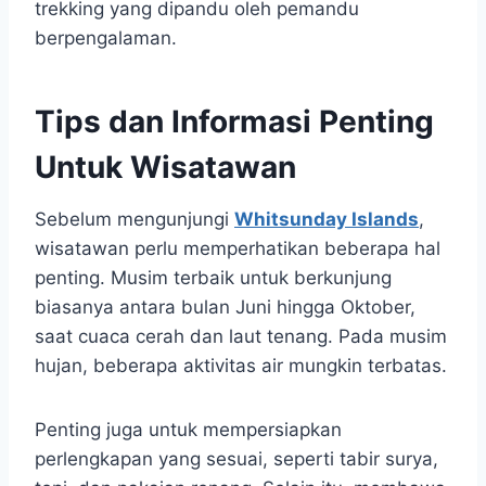
trekking yang dipandu oleh pemandu
berpengalaman.
Tips dan Informasi Penting
Untuk Wisatawan
Sebelum mengunjungi
Whitsunday Islands
,
wisatawan perlu memperhatikan beberapa hal
penting. Musim terbaik untuk berkunjung
biasanya antara bulan Juni hingga Oktober,
saat cuaca cerah dan laut tenang. Pada musim
hujan, beberapa aktivitas air mungkin terbatas.
Penting juga untuk mempersiapkan
perlengkapan yang sesuai, seperti tabir surya,