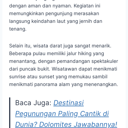
dengan aman dan nyaman. Kegiatan ini
memungkinkan pengunjung merasakan
langsung keindahan laut yang jernih dan
tenang.
Selain itu, wisata darat juga sangat menarik.
Beberapa pulau memiliki jalur hiking yang
menantang, dengan pemandangan spektakuler
dari puncak bukit. Wisatawan dapat menikmati
sunrise atau sunset yang memukau sambil
menikmati panorama alam yang menenangkan.
Baca Juga:
Destinasi
Pegunungan Paling Cantik di
Dunia? Dolomites Jawabannya!