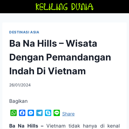
Skip
to
content
DESTINASI ASIA
Ba Na Hills – Wisata
Dengan Pemandangan
Indah Di Vietnam
By
26/01/2024
adminfriendoflime
Bagikan
W
F
M
T
S
L
Share
h
a
e
e
k
i
a
c
s
l
y
n
Ba Na Hills –
Vietnam tidak hanya di kenal