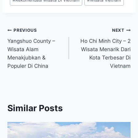
#
Rekomendasi Wisata Di Vietnam
#
Wisata Vietnam
Post
PREVIOUS
NEXT
Yangshuo County –
Ho Chi Minh City – 2
navigation
Wisata Alam
Wisata Menarik Dari
Menakjubkan &
Kota Terbesar Di
Populer Di China
Vietnam
Similar Posts