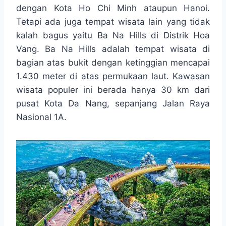
t
e
s
e
p
e
dengan Kota Ho Chi Minh ataupun Hanoi.
s
b
e
g
e
Tetapi ada juga tempat wisata lain yang tidak
A
o
n
r
kalah bagus yaitu Ba Na Hills di Distrik Hoa
p
o
g
a
Vang. Ba Na Hills adalah tempat wisata di
p
k
e
m
r
bagian atas bukit dengan ketinggian mencapai
1.430 meter di atas permukaan laut. Kawasan
wisata populer ini berada hanya 30 km dari
pusat Kota Da Nang, sepanjang Jalan Raya
Nasional 1A.