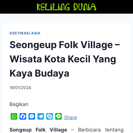
Skip
to
content
DESTINASI ASIA
Seongeup Folk Village –
Wisata Kota Kecil Yang
Kaya Budaya
By
19/01/2024
adminfriendoflime
Bagikan
W
F
M
T
S
L
Share
h
a
e
e
k
i
a
c
s
l
y
n
Songeup Folk Village
– Berbicara tentang