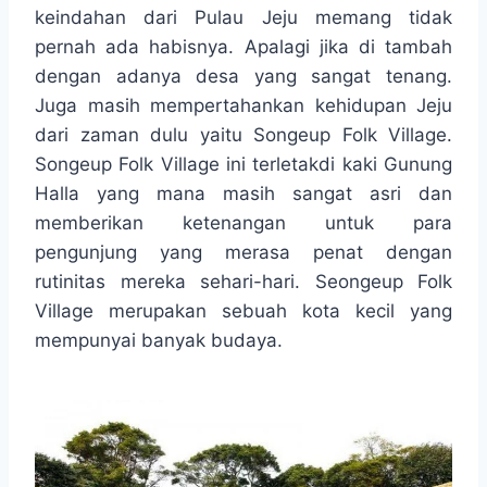
t
e
s
e
p
e
keindahan dari Pulau Jeju memang tidak
s
b
e
g
e
pernah ada habisnya. Apalagi jika di tambah
A
o
n
r
dengan adanya desa yang sangat tenang.
p
o
g
a
Juga masih mempertahankan kehidupan Jeju
p
k
e
m
r
dari zaman dulu yaitu Songeup Folk Village.
Songeup Folk Village ini terletakdi kaki Gunung
Halla yang mana masih sangat asri dan
memberikan ketenangan untuk para
pengunjung yang merasa penat dengan
rutinitas mereka sehari-hari. Seongeup Folk
Village merupakan sebuah kota kecil yang
mempunyai banyak budaya.