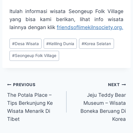
Itulah informasi wisata Seongeup Folk Village
yang bisa kami berikan, lihat info wisata
lainnya dengan klik
friendsoflimekilnsociety.org.
Post
#
Desa Wisata
#
Keliling Dunia
#
Korea Selatan
Tags:
#
Seongeup Folk Village
Post
PREVIOUS
NEXT
The Potala Place –
Jeju Teddy Bear
navigation
Tips Berkunjung Ke
Museum – Wisata
Wisata Menarik Di
Boneka Beruang Di
Tibet
Korea