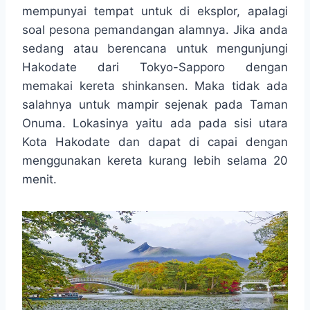
t
e
s
e
p
e
mempunyai tempat untuk di eksplor, apalagi
s
b
e
g
e
soal pesona pemandangan alamnya. Jika anda
A
o
n
r
sedang atau berencana untuk mengunjungi
p
o
g
a
Hakodate dari Tokyo-Sapporo dengan
p
k
e
m
r
memakai kereta shinkansen. Maka tidak ada
salahnya untuk mampir sejenak pada Taman
Onuma. Lokasinya yaitu ada pada sisi utara
Kota Hakodate dan dapat di capai dengan
menggunakan kereta kurang lebih selama 20
menit.