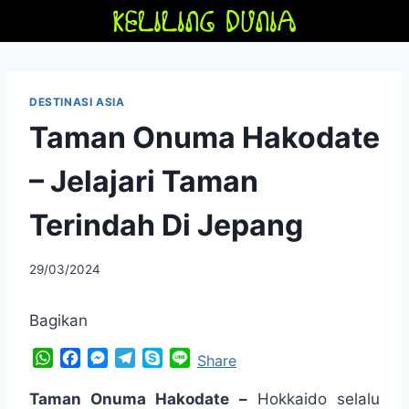
Skip
to
content
DESTINASI ASIA
Taman Onuma Hakodate
– Jelajari Taman
Terindah Di Jepang
By
29/03/2024
adminfriendoflime
Bagikan
W
F
M
T
S
L
Share
h
a
e
e
k
i
a
c
s
l
y
n
Taman Onuma Hakodate –
Hokkaido selalu