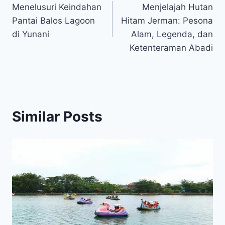
Menelusuri Keindahan
Menjelajah Hutan
navigation
Pantai Balos Lagoon
Hitam Jerman: Pesona
di Yunani
Alam, Legenda, dan
Ketenteraman Abadi
Similar Posts