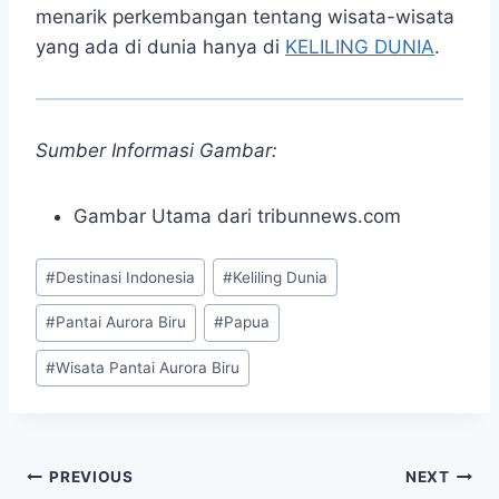
menarik perkembangan tentang wisata-wisata
yang ada di dunia hanya di
KELILING DUNIA
.
Sumber Informasi Gambar:
Gambar Utama dari tribunnews.com
Post
#
Destinasi Indonesia
#
Keliling Dunia
Tags:
#
Pantai Aurora Biru
#
Papua
#
Wisata Pantai Aurora Biru
Post
PREVIOUS
NEXT