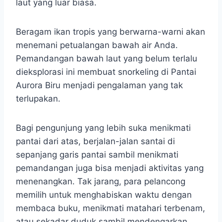
laut yang luar biasa.
Beragam ikan tropis yang berwarna-warni akan
menemani petualangan bawah air Anda.
Pemandangan bawah laut yang belum terlalu
dieksplorasi ini membuat snorkeling di Pantai
Aurora Biru menjadi pengalaman yang tak
terlupakan.
Bagi pengunjung yang lebih suka menikmati
pantai dari atas, berjalan-jalan santai di
sepanjang garis pantai sambil menikmati
pemandangan juga bisa menjadi aktivitas yang
menenangkan. Tak jarang, para pelancong
memilih untuk menghabiskan waktu dengan
membaca buku, menikmati matahari terbenam,
atau sekadar duduk sambil mendengarkan