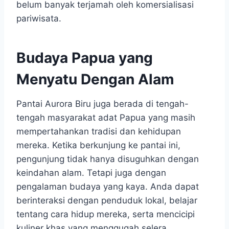
belum banyak terjamah oleh komersialisasi
pariwisata.
Budaya Papua yang
Menyatu Dengan Alam
Pantai Aurora Biru juga berada di tengah-
tengah masyarakat adat Papua yang masih
mempertahankan tradisi dan kehidupan
mereka. Ketika berkunjung ke pantai ini,
pengunjung tidak hanya disuguhkan dengan
keindahan alam. Tetapi juga dengan
pengalaman budaya yang kaya. Anda dapat
berinteraksi dengan penduduk lokal, belajar
tentang cara hidup mereka, serta mencicipi
kuliner khas yang menggugah selera.