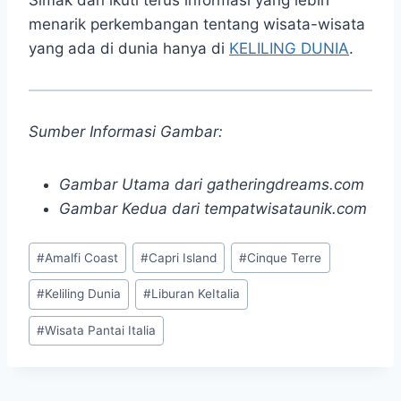
Simak dan ikuti terus informasi yang lebih
menarik perkembangan tentang wisata-wisata
yang ada di dunia hanya di
KELILING DUNIA
.
Sumber Informasi Gambar:
Gambar Utama dari gatheringdreams.com
Gambar Kedua dari tempatwisataunik.com
Post
#
Amalfi Coast
#
Capri Island
#
Cinque Terre
Tags:
#
Keliling Dunia
#
Liburan KeItalia
#
Wisata Pantai Italia