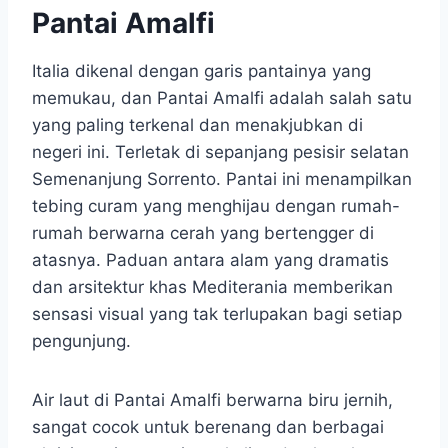
Pantai Amalfi
Italia dikenal dengan garis pantainya yang
memukau, dan Pantai Amalfi adalah salah satu
yang paling terkenal dan menakjubkan di
negeri ini. Terletak di sepanjang pesisir selatan
Semenanjung Sorrento. Pantai ini menampilkan
tebing curam yang menghijau dengan rumah-
rumah berwarna cerah yang bertengger di
atasnya. Paduan antara alam yang dramatis
dan arsitektur khas Mediterania memberikan
sensasi visual yang tak terlupakan bagi setiap
pengunjung.
Air laut di Pantai Amalfi berwarna biru jernih,
sangat cocok untuk berenang dan berbagai