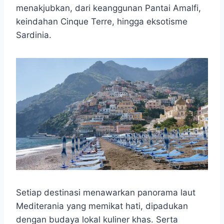
t
e
s
e
p
e
menakjubkan, dari keanggunan Pantai Amalfi,
s
b
e
g
e
keindahan Cinque Terre, hingga eksotisme
A
o
n
r
Sardinia.
p
o
g
a
p
k
e
m
r
Setiap destinasi menawarkan panorama laut
Mediterania yang memikat hati, dipadukan
dengan budaya lokal kuliner khas. Serta