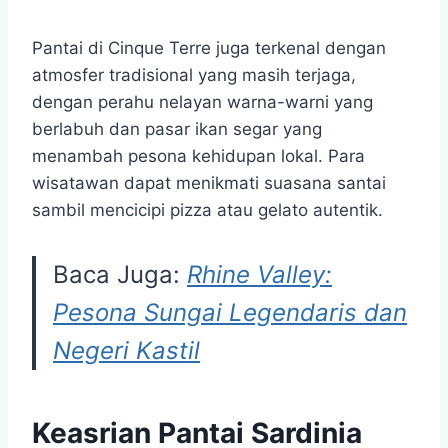
Pantai di Cinque Terre juga terkenal dengan
atmosfer tradisional yang masih terjaga,
dengan perahu nelayan warna-warni yang
berlabuh dan pasar ikan segar yang
menambah pesona kehidupan lokal. Para
wisatawan dapat menikmati suasana santai
sambil mencicipi pizza atau gelato autentik.
Baca Juga:
Rhine Valley:
Pesona Sungai Legendaris dan
Negeri Kastil
Keasrian Pantai Sardinia