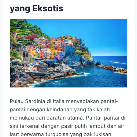
yang Eksotis
Pulau Sardinia di Italia menyediakan pantai-
pantai dengan keindahan yang tak kalah
memukau dari daratan utama. Pantai-pantai di
sini terkenal dengan pasir putih lembut dan air
laut berwarna turquoise yang bak lukisan.