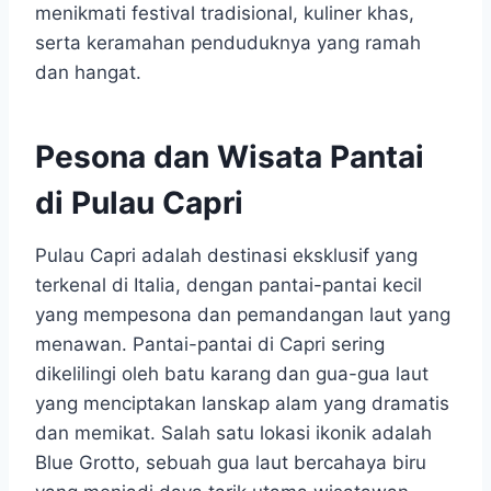
menikmati festival tradisional, kuliner khas,
serta keramahan penduduknya yang ramah
dan hangat.
Pesona dan Wisata Pantai
di Pulau Capri
Pulau Capri adalah destinasi eksklusif yang
terkenal di Italia, dengan pantai-pantai kecil
yang mempesona dan pemandangan laut yang
menawan. Pantai-pantai di Capri sering
dikelilingi oleh batu karang dan gua-gua laut
yang menciptakan lanskap alam yang dramatis
dan memikat. Salah satu lokasi ikonik adalah
Blue Grotto, sebuah gua laut bercahaya biru