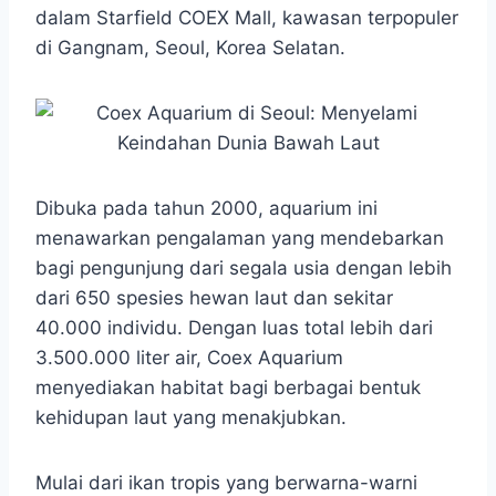
t
e
s
e
p
e
dalam Starfield COEX Mall, kawasan terpopuler
s
b
e
g
e
di Gangnam, Seoul, Korea Selatan.
A
o
n
r
p
o
g
a
p
k
e
m
r
Dibuka pada tahun 2000, aquarium ini
menawarkan pengalaman yang mendebarkan
bagi pengunjung dari segala usia dengan lebih
dari 650 spesies hewan laut dan sekitar
40.000 individu. Dengan luas total lebih dari
3.500.000 liter air, Coex Aquarium
menyediakan habitat bagi berbagai bentuk
kehidupan laut yang menakjubkan.
Mulai dari ikan tropis yang berwarna-warni