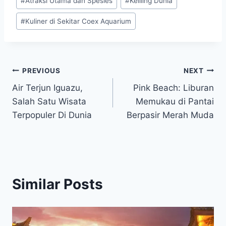
#
Atraksi Utama dan Spesies
#
Keliling Dunia
#
Kuliner di Sekitar Coex Aquarium
Post
PREVIOUS
NEXT
Air Terjun Iguazu,
Pink Beach: Liburan
navigation
Salah Satu Wisata
Memukau di Pantai
Terpopuler Di Dunia
Berpasir Merah Muda
Similar Posts