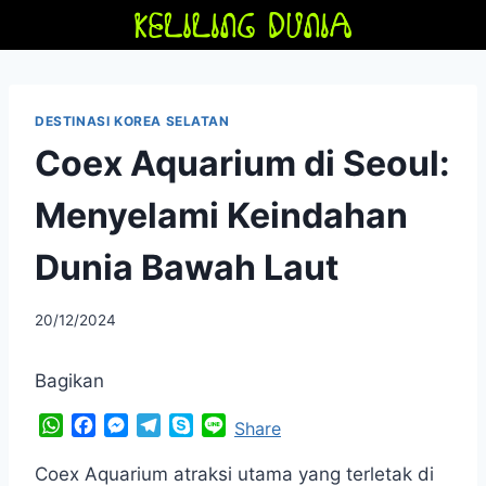
Skip
to
content
DESTINASI KOREA SELATAN
Coex Aquarium di Seoul:
Menyelami Keindahan
Dunia Bawah Laut
By
20/12/2024
adminfriendoflime
Bagikan
W
F
M
T
S
L
Share
h
a
e
e
k
i
a
c
s
l
y
n
Coex Aquarium atraksi utama yang terletak di