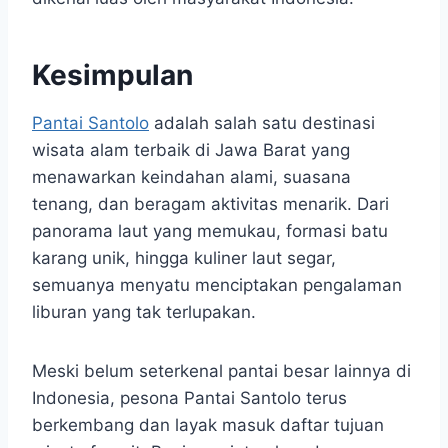
Kesimpulan
Pantai Santolo
adalah salah satu destinasi
wisata alam terbaik di Jawa Barat yang
menawarkan keindahan alami, suasana
tenang, dan beragam aktivitas menarik. Dari
panorama laut yang memukau, formasi batu
karang unik, hingga kuliner laut segar,
semuanya menyatu menciptakan pengalaman
liburan yang tak terlupakan.
Meski belum seterkenal pantai besar lainnya di
Indonesia, pesona Pantai Santolo terus
berkembang dan layak masuk daftar tujuan