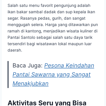
Salah satu menu favorit pengunjung adalah
ikan bakar sambal dadak dan sup kepala ikan
segar. Rasanya pedas, gurih, dan sangat
menggugah selera. Harga yang ditawarkan pun
ramah di kantong, menjadikan wisata kuliner di
Pantai Santolo sebagai salah satu daya tarik
tersendiri bagi wisatawan lokal maupun luar
daerah.
Baca Juga:
Pesona Keindahan
Pantai Sawarna yang Sangat
Menakjubkan
Aktivitas Seru yang Bisa