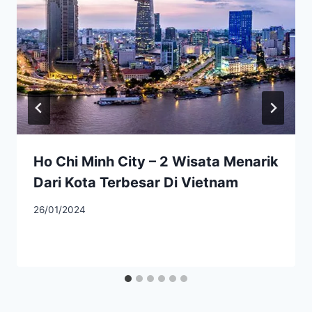
Ho Chi Minh City – 2 Wisata Menarik
Dari Kota Terbesar Di Vietnam
26/01/2024