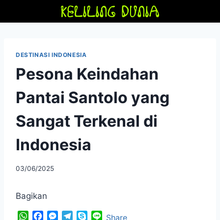
Skip
to
content
DESTINASI INDONESIA
Pesona Keindahan
Pantai Santolo yang
Sangat Terkenal di
Indonesia
By
03/06/2025
adminfriendoflime
Bagikan
W
F
M
T
S
L
Share