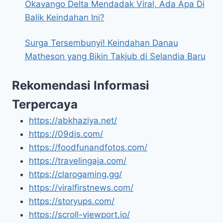
Okavango Delta Mendadak Viral, Ada Apa Di
Balik Keindahan Ini?
Surga Tersembunyi! Keindahan Danau
Matheson yang Bikin Takjub di Selandia Baru
Rekomendasi Informasi
Terpercaya
https://abkhaziya.net/
https://09dis.com/
https://foodfunandfotos.com/
https://travelingaja.com/
https://clarogaming.gg/
https://viralfirstnews.com/
https://storyups.com/
https://scroll-viewport.io/