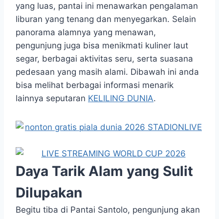
yang luas, pantai ini menawarkan pengalaman
liburan yang tenang dan menyegarkan. Selain
panorama alamnya yang menawan,
pengunjung juga bisa menikmati kuliner laut
segar, berbagai aktivitas seru, serta suasana
pedesaan yang masih alami. Dibawah ini anda
bisa melihat berbagai informasi menarik
lainnya seputaran
KELILING DUNIA
.
Daya Tarik Alam yang Sulit
Dilupakan
Begitu tiba di Pantai Santolo, pengunjung akan