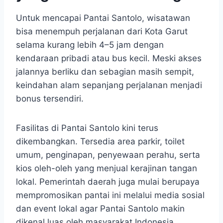
Untuk mencapai Pantai Santolo, wisatawan
bisa menempuh perjalanan dari Kota Garut
selama kurang lebih 4–5 jam dengan
kendaraan pribadi atau bus kecil. Meski akses
jalannya berliku dan sebagian masih sempit,
keindahan alam sepanjang perjalanan menjadi
bonus tersendiri.
Fasilitas di Pantai Santolo kini terus
dikembangkan. Tersedia area parkir, toilet
umum, penginapan, penyewaan perahu, serta
kios oleh-oleh yang menjual kerajinan tangan
lokal. Pemerintah daerah juga mulai berupaya
mempromosikan pantai ini melalui media sosial
dan event lokal agar Pantai Santolo makin
dikenal luas oleh masyarakat Indonesia.