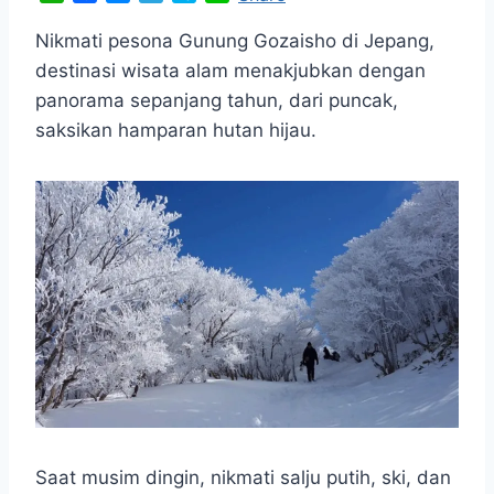
h
a
e
e
k
i
a
c
s
l
y
n
Nikmati pesona Gunung Gozaisho di Jepang,
t
e
s
e
p
e
destinasi wisata alam menakjubkan dengan
s
b
e
g
e
panorama sepanjang tahun, dari puncak,
A
o
n
r
saksikan hamparan hutan hijau.
p
o
g
a
p
k
e
m
r
Saat musim dingin, nikmati salju putih, ski, dan