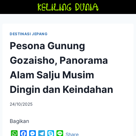
Skip
to
content
DESTINASI JEPANG
Pesona Gunung
Gozaisho, Panorama
Alam Salju Musim
Dingin dan Keindahan
By
24/10/2025
adminfriendoflime
Bagikan
W
F
M
T
S
L
Share