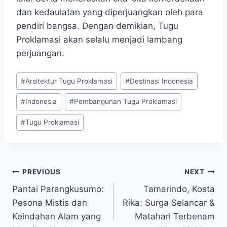
dan kedaulatan yang diperjuangkan oleh para
pendiri bangsa. Dengan demikian, Tugu
Proklamasi akan selalu menjadi lambang
perjuangan.
Post
#
Arsitektur Tugu Proklamasi
#
Destinasi Indonesia
Tags:
#
Indonesia
#
Pembangunan Tugu Proklamasi
#
Tugu Proklamasi
Post
PREVIOUS
NEXT
Pantai Parangkusumo:
Tamarindo, Kosta
navigation
Pesona Mistis dan
Rika: Surga Selancar &
Keindahan Alam yang
Matahari Terbenam