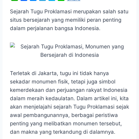
h
a
e
e
k
i
a
c
s
l
y
n
Sejarah Tugu Proklamasi merupakan salah satu
t
e
s
e
p
e
situs bersejarah yang memiliki peran penting
s
b
e
g
e
dalam perjalanan bangsa Indonesia.
A
o
n
r
p
o
g
a
p
k
e
m
r
Terletak di Jakarta, tugu ini tidak hanya
sekadar monumen fisik, tetapi juga simbol
kemerdekaan dan perjuangan rakyat Indonesia
dalam meraih kedaulatan. Dalam artikel ini, kita
akan menjelajahi sejarah Tugu Proklamasi sejak
awal pembangunannya, berbagai peristiwa
penting yang melibatkan monumen tersebut,
dan makna yang terkandung di dalamnya.