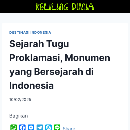
Skip
to
content
DESTINASI INDONESIA
Sejarah Tugu
Proklamasi, Monumen
yang Bersejarah di
Indonesia
By
10/02/2025
adminfriendoflime
Bagikan
W
F
M
T
S
L
Share