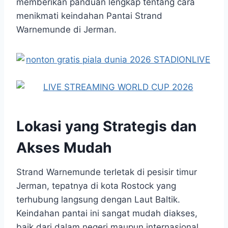
memberikan panduan lengkap tentang cara
menikmati keindahan Pantai Strand
Warnemunde di Jerman.
Lokasi yang Strategis dan
Akses Mudah
Strand Warnemunde terletak di pesisir timur
Jerman, tepatnya di kota Rostock yang
terhubung langsung dengan Laut Baltik.
Keindahan pantai ini sangat mudah diakses,
baik dari dalam negeri maupun internasional.