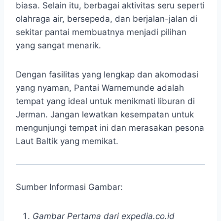
biasa. Selain itu, berbagai aktivitas seru seperti
olahraga air, bersepeda, dan berjalan-jalan di
sekitar pantai membuatnya menjadi pilihan
yang sangat menarik.
Dengan fasilitas yang lengkap dan akomodasi
yang nyaman, Pantai Warnemunde adalah
tempat yang ideal untuk menikmati liburan di
Jerman. Jangan lewatkan kesempatan untuk
mengunjungi tempat ini dan merasakan pesona
Laut Baltik yang memikat.
Sumber Informasi Gambar:
Gambar Pertama dari expedia.co.id