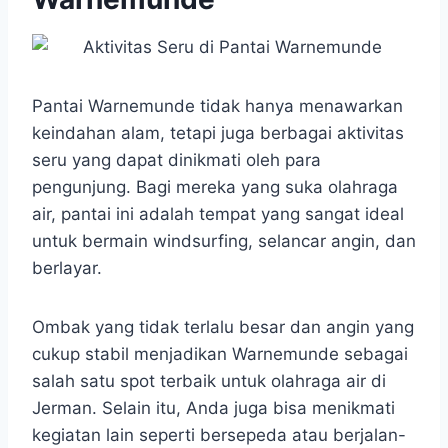
Pantai Warnemunde tidak hanya menawarkan
keindahan alam, tetapi juga berbagai aktivitas
seru yang dapat dinikmati oleh para
pengunjung. Bagi mereka yang suka olahraga
air, pantai ini adalah tempat yang sangat ideal
untuk bermain windsurfing, selancar angin, dan
berlayar.
Ombak yang tidak terlalu besar dan angin yang
cukup stabil menjadikan Warnemunde sebagai
salah satu spot terbaik untuk olahraga air di
Jerman. Selain itu, Anda juga bisa menikmati
kegiatan lain seperti bersepeda atau berjalan-