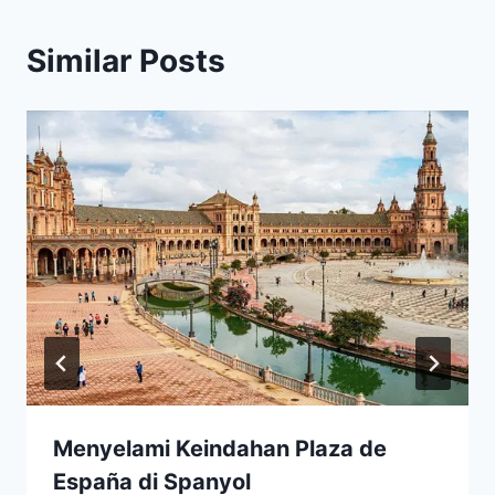
Similar Posts
Menyelami Keindahan Plaza de
España di Spanyol