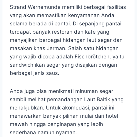
Strand Warnemunde memiliki berbagai fasilitas
yang akan memastikan kenyamanan Anda
selama berada di pantai. Di sepanjang pantai,
terdapat banyak restoran dan kafe yang
menyajikan berbagai hidangan laut segar dan
masakan khas Jerman. Salah satu hidangan
yang wajib dicoba adalah Fischbrötchen, yaitu
sandwich ikan segar yang disajikan dengan
berbagai jenis saus.
Anda juga bisa menikmati minuman segar
sambil melihat pemandangan Laut Baltik yang
menakjubkan. Untuk akomodasi, pantai ini
menawarkan banyak pilihan mulai dari hotel
mewah hingga penginapan yang lebih
sederhana namun nyaman.