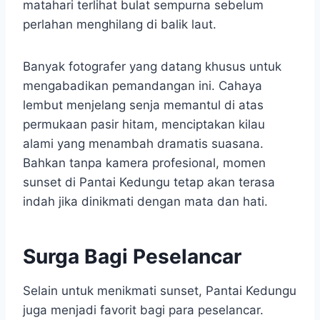
matahari terlihat bulat sempurna sebelum
perlahan menghilang di balik laut.
Banyak fotografer yang datang khusus untuk
mengabadikan pemandangan ini. Cahaya
lembut menjelang senja memantul di atas
permukaan pasir hitam, menciptakan kilau
alami yang menambah dramatis suasana.
Bahkan tanpa kamera profesional, momen
sunset di Pantai Kedungu tetap akan terasa
indah jika dinikmati dengan mata dan hati.
Surga Bagi Peselancar
Selain untuk menikmati sunset, Pantai Kedungu
juga menjadi favorit bagi para peselancar.