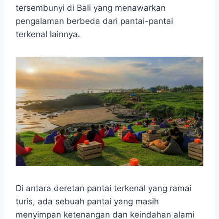
t
e
s
e
p
e
tersembunyi di Bali yang menawarkan
s
b
e
g
e
pengalaman berbeda dari pantai-pantai
A
o
n
r
terkenal lainnya.
p
o
g
a
p
k
e
m
r
Di antara deretan pantai terkenal yang ramai
turis, ada sebuah pantai yang masih
menyimpan ketenangan dan keindahan alami