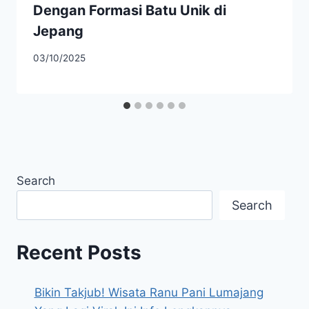
Dengan Formasi Batu Unik di
Jepang
03/10/2025
Search
Search
Recent Posts
Bikin Takjub! Wisata Ranu Pani Lumajang