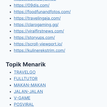
https://09dis.com/
https://foodfunandfotos.com/
https://travelingaja.com/
https://clarogaming.gg/
https://viralfirstnews.com/
https://storyups.com/
https://scroll-viewport.io/
https://kulinerekstrim.com/
Topik Menarik
TRAVELGO
FULLTUTOR
MAKAN-MAKAN
JALAN-JALAN
V-GAME
POSVIRAL