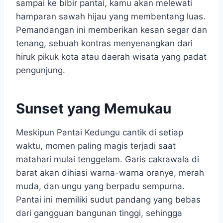
sampai ke bibir pantai, kamu akan melewati
hamparan sawah hijau yang membentang luas.
Pemandangan ini memberikan kesan segar dan
tenang, sebuah kontras menyenangkan dari
hiruk pikuk kota atau daerah wisata yang padat
pengunjung.
Sunset yang Memukau
Meskipun Pantai Kedungu cantik di setiap
waktu, momen paling magis terjadi saat
matahari mulai tenggelam. Garis cakrawala di
barat akan dihiasi warna-warna oranye, merah
muda, dan ungu yang berpadu sempurna.
Pantai ini memiliki sudut pandang yang bebas
dari gangguan bangunan tinggi, sehingga