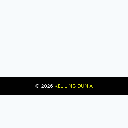
© 2026
KELILING DUNIA
Pengujian Efisiensi Rendering Vektor Visual Pada
Mahjong Ways 2
Riset Tingkat Kestabilan Latensi
Streaming Platform Live Kasino
Sistem Manajemen
Algoritma Beban Kerja Pada Platform Mahjong