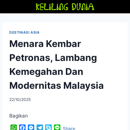
Skip
to
content
DESTINASI ASIA
Menara Kembar
Petronas, Lambang
Kemegahan Dan
Modernitas Malaysia
By
22/10/2025
adminfriendoflime
Bagikan
W
F
M
T
S
L
Share