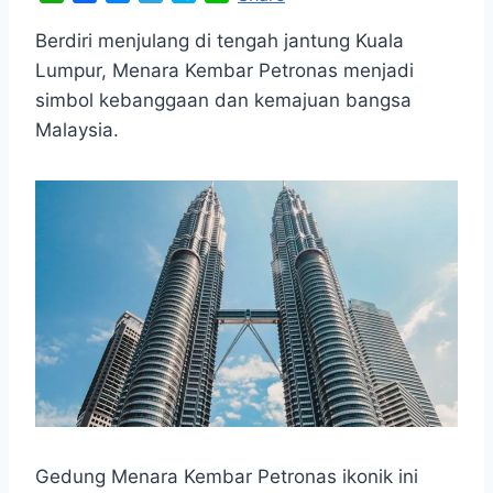
h
a
e
e
k
i
a
c
s
l
y
n
Berdiri menjulang di tengah jantung Kuala
t
e
s
e
p
e
Lumpur, Menara Kembar Petronas menjadi
s
b
e
g
e
simbol kebanggaan dan kemajuan bangsa
A
o
n
r
Malaysia.
p
o
g
a
p
k
e
m
r
Gedung Menara Kembar Petronas ikonik ini