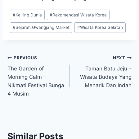
Post
#
Keliling Dunia
#
Rekomendasi Wisata Korea
Tags:
#
Sejarah Gwangjang Market
#
Wisata Korea Selatan
Post
PREVIOUS
NEXT
The Garden of
Taman Batu Jeju –
navigation
Morning Calm –
Wisata Budaya Yang
Nikmati Festival Bunga
Menarik Dan Indah
4 Musim
Similar Posts