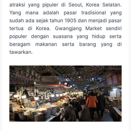
t
e
s
e
p
e
atraksi yang pipuler di Seoul, Korea Selatan.
s
b
e
g
e
Yang mana adalah pasar tradisional yang
A
o
n
r
sudah ada sejak tahun 1905 dan menjadi pasar
p
o
g
a
tertua di Korea. Gwangjang Market sendiri
p
k
e
m
r
populer dengan suasana yang hidup serta
beragam makanan serta barang yang di
tawarkan.