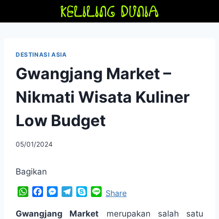
Skip
to
content
DESTINASI ASIA
Gwangjang Market –
Nikmati Wisata Kuliner
Low Budget
By
05/01/2024
adminfriendoflime
Bagikan
W
F
M
T
S
L
Share
h
a
e
e
k
i
a
c
s
l
y
n
Gwangjang Market
merupakan salah satu