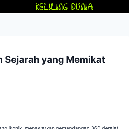
on Sejarah yang Memikat
 yang ikonik, menawarkan pemandangan 360 derajat