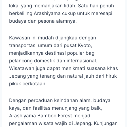
lokal yang memanjakan lidah. Satu hari penuh
berkeliling Arashiyama cukup untuk meresapi
budaya dan pesona alamnya.
Kawasan ini mudah dijangkau dengan
transportasi umum dari pusat Kyoto,
menjadikannya destinasi populer bagi
pelancong domestik dan internasional.
Wisatawan juga dapat menikmati suasana khas
Jepang yang tenang dan natural jauh dari hiruk
pikuk perkotaan.
Dengan perpaduan keindahan alam, budaya
kaya, dan fasilitas menunjang yang baik,
Arashiyama Bamboo Forest menjadi
pengalaman wisata wajib di Jepang. Kunjungan