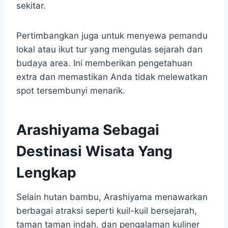
sekitar.
Pertimbangkan juga untuk menyewa pemandu
lokal atau ikut tur yang mengulas sejarah dan
budaya area. Ini memberikan pengetahuan
extra dan memastikan Anda tidak melewatkan
spot tersembunyi menarik.
Arashiyama Sebagai
Destinasi Wisata Yang
Lengkap
Selain hutan bambu, Arashiyama menawarkan
berbagai atraksi seperti kuil-kuil bersejarah,
taman taman indah, dan pengalaman kuliner