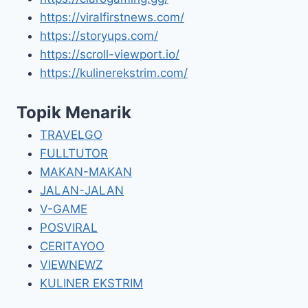
https://viralfirstnews.com/
https://storyups.com/
https://scroll-viewport.io/
https://kulinerekstrim.com/
Topik Menarik
TRAVELGO
FULLTUTOR
MAKAN-MAKAN
JALAN-JALAN
V-GAME
POSVIRAL
CERITAYOO
VIEWNEWZ
KULINER EKSTRIM