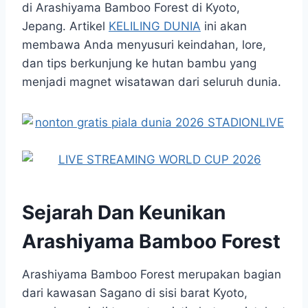
di Arashiyama Bamboo Forest di Kyoto,
Jepang. Artikel
KELILING DUNIA
ini akan
membawa Anda menyusuri keindahan, lore,
dan tips berkunjung ke hutan bambu yang
menjadi magnet wisatawan dari seluruh dunia.
Sejarah Dan Keunikan
Arashiyama Bamboo Forest
Arashiyama Bamboo Forest merupakan bagian
dari kawasan Sagano di sisi barat Kyoto,