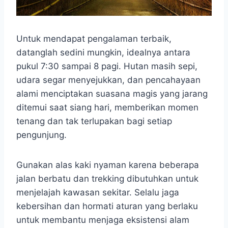
Untuk mendapat pengalaman terbaik,
datanglah sedini mungkin, idealnya antara
pukul 7:30 sampai 8 pagi. Hutan masih sepi,
udara segar menyejukkan, dan pencahayaan
alami menciptakan suasana magis yang jarang
ditemui saat siang hari, memberikan momen
tenang dan tak terlupakan bagi setiap
pengunjung.
Gunakan alas kaki nyaman karena beberapa
jalan berbatu dan trekking dibutuhkan untuk
menjelajah kawasan sekitar. Selalu jaga
kebersihan dan hormati aturan yang berlaku
untuk membantu menjaga eksistensi alam