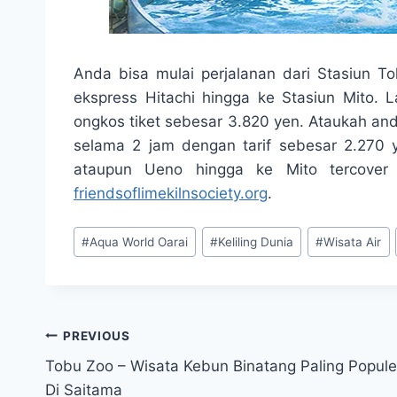
Anda bisa mulai perjalanan dari Stasiun T
ekspress Hitachi hingga ke Stasiun Mito. 
ongkos tiket sebesar 3.820 yen. Ataukah an
selama 2 jam dengan tarif sebesar 2.270 
ataupun Ueno hingga ke Mito tercove
friendsoflimekilnsociety.org
.
Post
#
Aqua World Oarai
#
Keliling Dunia
#
Wisata Air
Tags:
Post
PREVIOUS
Tobu Zoo – Wisata Kebun Binatang Paling Popule
navigation
Di Saitama