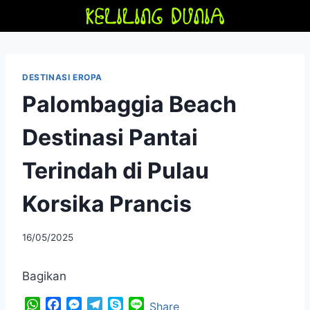
Skip
to
content
DESTINASI EROPA
Palombaggia Beach
Destinasi Pantai
Terindah di Pulau
Korsika Prancis
By
16/05/2025
adminfriendoflime
Bagikan
W
F
M
T
S
L
Share