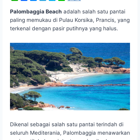
h
a
e
e
k
i
a
c
s
l
y
n
Palombaggia Beach
adalah salah satu pantai
t
e
s
e
p
e
paling memukau di Pulau Korsika, Prancis, yang
s
b
e
g
e
terkenal dengan pasir putihnya yang halus.
A
o
n
r
p
o
g
a
p
k
e
m
r
Dikenal sebagai salah satu pantai terindah di
seluruh Mediterania, Palombaggia menawarkan