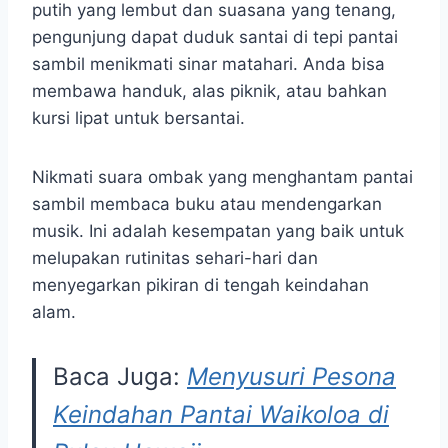
putih yang lembut dan suasana yang tenang,
pengunjung dapat duduk santai di tepi pantai
sambil menikmati sinar matahari. Anda bisa
membawa handuk, alas piknik, atau bahkan
kursi lipat untuk bersantai.
Nikmati suara ombak yang menghantam pantai
sambil membaca buku atau mendengarkan
musik. Ini adalah kesempatan yang baik untuk
melupakan rutinitas sehari-hari dan
menyegarkan pikiran di tengah keindahan
alam.
Baca Juga:
Menyusuri Pesona
Keindahan Pantai Waikoloa di