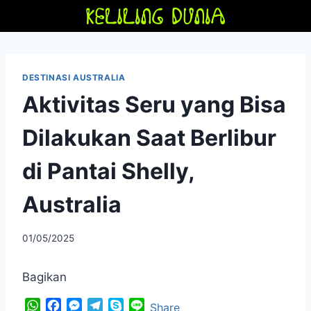
Skip
to
content
DESTINASI AUSTRALIA
Aktivitas Seru yang Bisa
Dilakukan Saat Berlibur
di Pantai Shelly,
Australia
By
01/05/2025
adminfriendoflime
Bagikan
W
F
M
T
S
L
Share