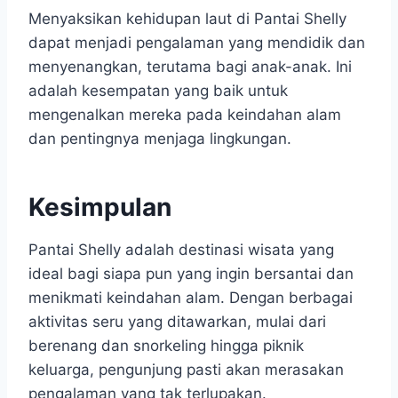
Menyaksikan kehidupan laut di Pantai Shelly
dapat menjadi pengalaman yang mendidik dan
menyenangkan, terutama bagi anak-anak. Ini
adalah kesempatan yang baik untuk
mengenalkan mereka pada keindahan alam
dan pentingnya menjaga lingkungan.
Kesimpulan
Pantai Shelly adalah destinasi wisata yang
ideal bagi siapa pun yang ingin bersantai dan
menikmati keindahan alam. Dengan berbagai
aktivitas seru yang ditawarkan, mulai dari
berenang dan snorkeling hingga piknik
keluarga, pengunjung pasti akan merasakan
pengalaman yang tak terlupakan.