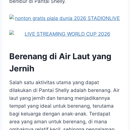
berlibur di Pantai Shelly.
Berenang di Air Laut yang
Jernih
Salah satu aktivitas utama yang dapat
dilakukan di Pantai Shelly adalah berenang. Air
laut yang jernih dan tenang menjadikannya
tempat yang ideal untuk berenang, terutama
bagi keluarga dengan anak-anak. Terdapat
area yang aman untuk berenang, di mana
ombaknya relatif kecil, sehingga pengalaman