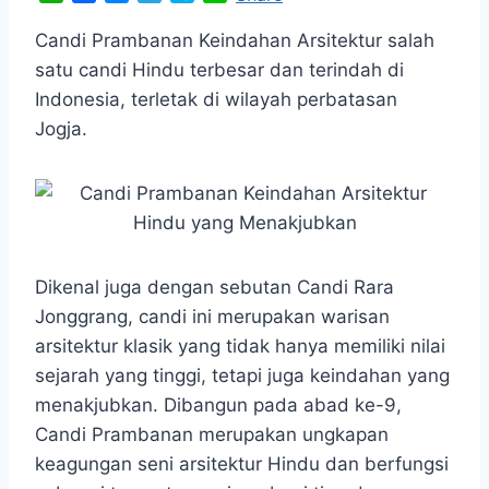
h
a
e
e
k
i
a
c
s
l
y
n
Candi Prambanan Keindahan Arsitektur salah
t
e
s
e
p
e
satu candi Hindu terbesar dan terindah di
s
b
e
g
e
Indonesia, terletak di wilayah perbatasan
A
o
n
r
Jogja.
p
o
g
a
p
k
e
m
r
Dikenal juga dengan sebutan Candi Rara
Jonggrang, candi ini merupakan warisan
arsitektur klasik yang tidak hanya memiliki nilai
sejarah yang tinggi, tetapi juga keindahan yang
menakjubkan. Dibangun pada abad ke-9,
Candi Prambanan merupakan ungkapan
keagungan seni arsitektur Hindu dan berfungsi