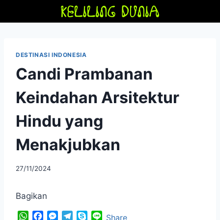
Skip
to
content
DESTINASI INDONESIA
Candi Prambanan
Keindahan Arsitektur
Hindu yang
Menakjubkan
By
27/11/2024
adminfriendoflime
Bagikan
W
F
M
T
S
L
Share