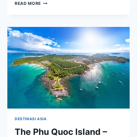
NHA
READ MORE
TRANG
BEACH,
SURGA
TROPIS
DENGAN
PASIR
PUTIH
DAN
LAUT
BIRU
DI
VIETNAM
DESTINASI ASIA
The Phu Quoc Island –