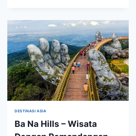
MOUNTAIN –
WISATA
DENGAN
PEMANDANGAN
MENAKJUBKAN
DESTINASI ASIA
Ba Na Hills – Wisata