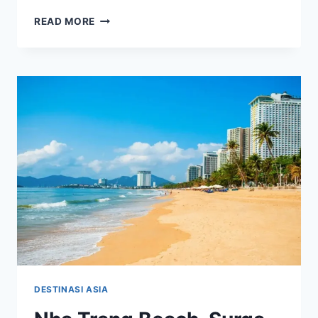
MENIKMATI
READ MORE
KEINDAHAN
PULAU
DAN
TEBING
HA
LONG
BAY
DESTINASI ASIA