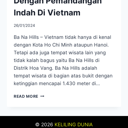
Dengan Pemandangan
Indah Di Vietnam
26/01/2024
Ba Na Hills – Vietnam tidak hanya di kenal
dengan Kota Ho Chi Minh ataupun Hanoi.
Tetapi ada juga tempat wisata lain yang
tidak kalah bagus yaitu Ba Na Hills di
Distrik Hoa Vang. Ba Na Hills adalah
tempat wisata di bagian atas bukit dengan
ketinggian mencapai 1.430 meter di…
BA
READ MORE
NA
HILLS
–
WISATA
© 2026
KELILING DUNIA
DENGAN