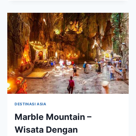
QUOC
ISLAND
–
NIKMATI
PESONA
ALAM
YANG
MENGAGUMKAN
DESTINASI ASIA
Marble Mountain –
Wisata Dengan