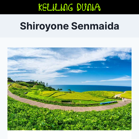
Skip
to
content
Shiroyone Senmaida