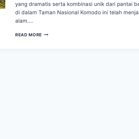
yang dramatis serta kombinasi unik dari pantai b
di dalam Taman Nasional Komodo ini telah menja
alam….
PESONA
READ MORE
PULAU
PADAR:
PERMATA
TERSEMBUNYI
DI
NUSA
TENGGARA
TIMUR