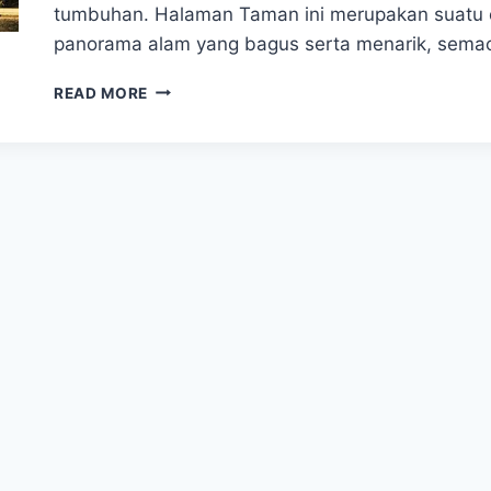
tumbuhan. Halaman Taman ini merupakan suatu o
panorama alam yang bagus serta menarik, semac
EL
READ MORE
RETIRO
PARK
KEINDAHAN
PERMATA
HIJAU
DI
TENGAH
KOTA
MADRID